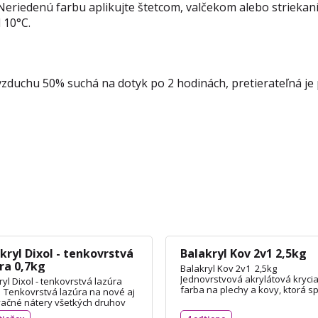
eriedenú farbu aplikujte štetcom, valčekom alebo striekaní
 10°C.
i vzduchu 50% suchá na dotyk po 2 hodinách, pretierateľná j
kryl Dixol - tenkovrstvá
Balakryl Kov 2v1 2,5kg
ra 0,7kg
Balakryl Kov 2v1 2,5kg
Jednovrstvová akrylátová kryci
yl Dixol - tenkovrstvá lazúra
farba na plechy a kovy, ktorá s
 Tenkovrstvá lazúra na nové aj
vlastnosti základnej a vrchnej f
ačné nátery všetkých druhov
Je určená na nové aj renovačné
 a drevených povrchov v