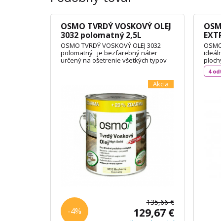
OSMO TVRDÝ VOSKOVÝ OLEJ
OSM
3032 polomatný 2,5L
EXTR
polo
OSMO TVRDÝ VOSKOVÝ OLEJ 3032
OSMO 
polomatný je bezfarebný náter
ideál
určený na ošetrenie všetkých typov
ploch
drevených podláh, OSB dosiek alebo
(rozm
4 od
nábytku. Olej je vodoodpudivý a
príst
oderuodolný a vytvára na dotyk
balkó
Akcia
príjemný povrch. Je vyrobený na báze
domče
prírodných rastlinných olejov,
stave
nepraská a neolupuje sa. Spotreba:
/ m² 
3L / 72m² TECHNICKÝ LIST
135,66 €
-4%
129,67 €