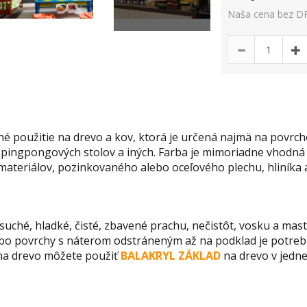
Naša cena bez DP
né použitie na drevo a kov, ktorá je určená najmä na povrc
 pingpongových stolov a iných. Farba je mimoriadne vhodná 
ateriálov, pozinkovaného alebo oceľového plechu, hliníka a
uché, hladké, čisté, zbavené prachu, nečistôt, vosku a mastn
ebo povrchy s náterom odstráneným až na podklad je potreb
 na drevo môžete použiť
BALAKRYL ZÁKLAD
na drevo v jedne