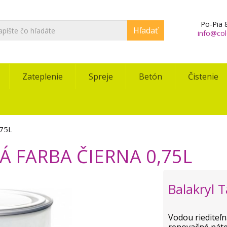
Po-Pia 8
Hľadať
info@col
Zateplenie
Spreje
Betón
Čistenie
,75L
 FARBA ČIERNA 0,75L
Balakryl 
Vodou riediteľn