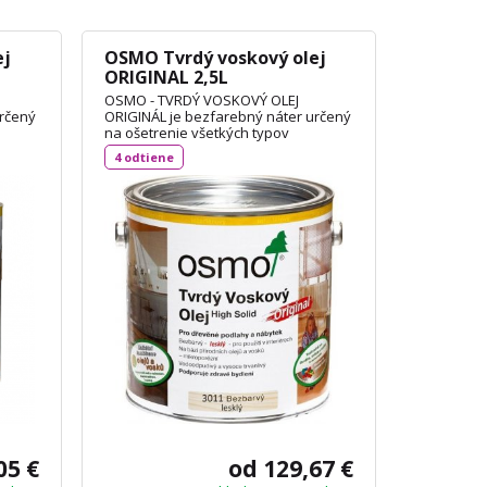
ej
OSMO Tvrdý voskový olej
ORIGINAL 2,5L
OSMO - TVRDÝ VOSKOVÝ OLEJ
určený
ORIGINÁL je bezfarebný náter určený
na ošetrenie všetkých typov
podľa
drevených podláh, dosiek OSB podľa
4 odtiene
 aj na
DIN 18356 a nábytku. Je vhodný aj na
korkové podlahy a vďaka svojej
priľnavosti aj na neglazúrované
dlaždice. Spotreba: 1L / 24 m²
TECHNICKÝ LIST
05 €
od 129,67 €