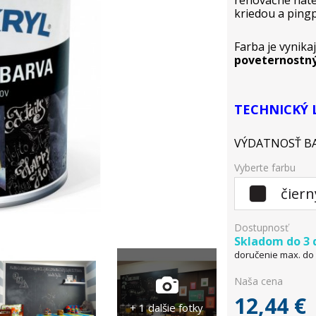
renovačné náter
kriedou a ping
Farba je vynika
poveternost
TECHNICKÝ 
VÝDATNOSŤ BAL
Vyberte farbu
čiern
Dostupnosť
Skladom do 3 
doručenie max. do 
Naša cena
12,44
€
+ 1 dalšie fotky