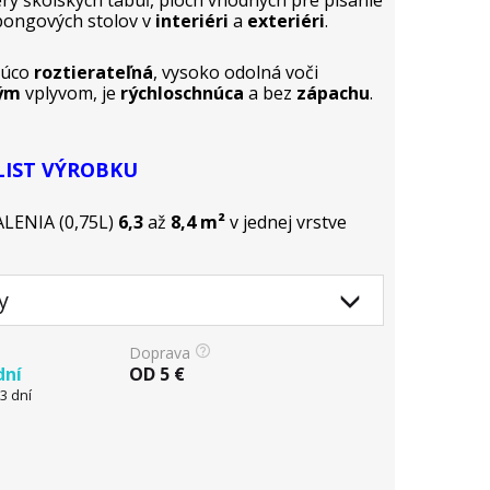
y školských tabúľ, plôch vhodných pre písanie
pongových stolov v
interiéri
a
exteriéri
.
júco
roztierateľná
, vysoko odolná voči
ným
vplyvom, je
rýchloschnúca
a bez
zápachu
.
LIST VÝROBKU
ENIA (0,75L)
6,3
až
8,4 m²
v jednej vrstve
y
Doprava
dní
OD
5
€
3 dní