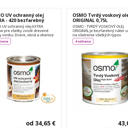
O UV ochranný olej
OSMO Tvrdý voskový ol
A - 420 bezfarebný
ORIGINAL 0,75L
matný 0,75L
UV ochranný olej EXTRA
OSMO - TVRDÝ VOSKOVÝ OLEJ
ne pre všetky zvislé drevené
ORIGINÁL je bezfarebný náter 
y vonku: Dvere, okná a okenice
na ošetrenie všetkých typov
erovo stále stavebné diely),
drevených podláh, dosiek OSB 
tiene
4 odtiene
rešky pre autá, drevené fasády,
DIN 18356 a nábytku. Je vhodný
ny, ploty, pergoly a záhradné
korkové podlahy a vďaka svojej
ky (rozmerovo nestále
priľnavosti aj na neglazúrované
bné diely ). Spotreba: cca 55 ml
dlaždice. Spotreba: 1L / 24 m²
TECHNICKÝ LIST
TECHNICKÝ LIST
od 34,65 €
43,