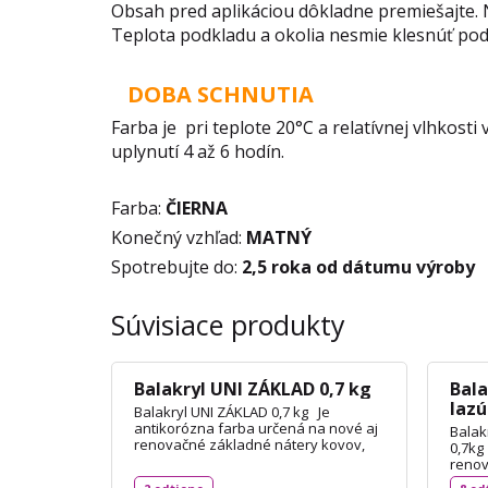
Obsah pred aplikáciou dôkladne premiešajte. N
Teplota podkladu a okolia nesmie klesnúť pod
DOBA SCHNUTIA
Farba je pri teplote 20°C a relatívnej vlhkost
uplynutí 4 až 6 hodín.
Farba:
ČIERNA
Konečný vzhľad:
MATNÝ
Spotrebujte do:
2,5 roka od dátumu výroby
Súvisiace produkty
Balakryl UNI ZÁKLAD 0,7 kg
Bala
lazú
Balakryl UNI ZÁKLAD 0,7 kg Je
antikorózna farba určená na nové aj
Balakr
renovačné základné nátery kovov,
0,7kg
plechov, hliníka, ocele, medi, zinku a
renov
ďalších materiálov vrátane skla a PVC
dreva