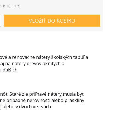
H: 10,11 €
VLOŽIŤ DO KOŠÍKU
hové a renovačné nátery školských tabúľ a
aj na nátery drevovláknitých a
 ďalších.
ôt. Staré zle priľnavé nátery musia byť
né prípadné nerovnosti alebo praskliny
j alebo v dvoch vrstvách.