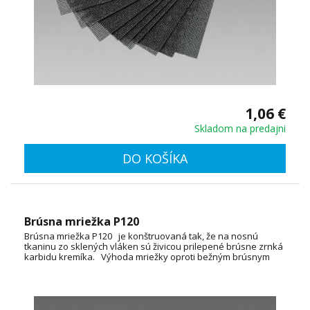
1,06 €
Skladom na predajni
DO KOŠÍKA
Brúsna mriežka P120
Brúsna mriežka P120 je konštruovaná tak, že na nosnú
tkaninu zo sklených vláken sú živicou prilepené brúsne zrnká
karbidu kremíka. Výhoda mriežky oproti bežným brúsnym
papierom je tá, že sa nezanáša odbrúseným materiálom.