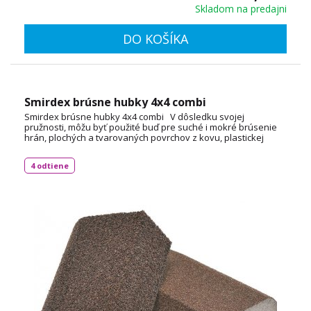
Skladom na predajni
DO KOŠÍKA
Smirdex brúsne hubky 4x4 combi
Smirdex brúsne hubky 4x4 combi V dôsledku svojej
pružnosti, môžu byť použité buď pre suché i mokré brúsenie
hrán, plochých a tvarovaných povrchov z kovu, plastickej
hmoty. Tieto výrobky sú vyrobené z vysoko kvalitnej peny, sú
potiahnuté aj oxidom hlinitým aj karbidom kremíka a zrná sú
4 odtiene
lepené špeciálnou živicou.