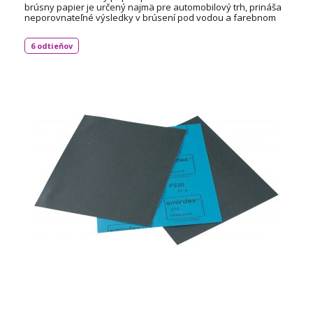
brúsny papier je určený najmä pre automobilový trh, prináša
neporovnateľné výsledky v brúsení pod vodou a farebnom
brúsení. Vodný papier sa odporúča pre ručné brúsenie za
mokra lakov, plastov a kompozitných materiálov. Jeho
6 odtieňov
flexibilný podklad a väzby umožňujú ľahké skladanie a
trhanie, a preto odoláva zaťaženiu a krútenie a vytvára
jednotný povrch.