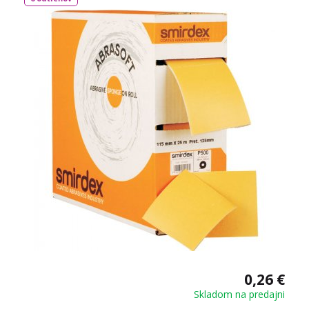
znižuje riziko poškodenia povrchu.
0,26 €
Skladom na predajni