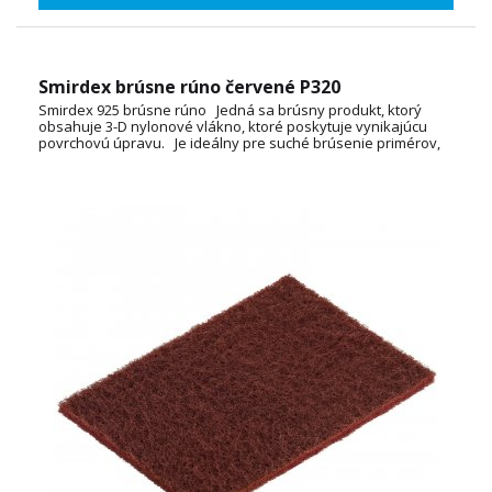
Smirdex brúsne rúno červené P320
Smirdex 925 brúsne rúno Jedná sa brúsny produkt, ktorý
obsahuje 3-D nylonové vlákno, ktoré poskytuje vynikajúcu
povrchovú úpravu. Je ideálny pre suché brúsenie primérov,
odstraňovanie hrdzavých škvŕn a
čistenie špinavých povrchov, čím sa vytvára vynikajúci základ
pre ďalšiu vrstvu laku. Rozmer 150x230mm