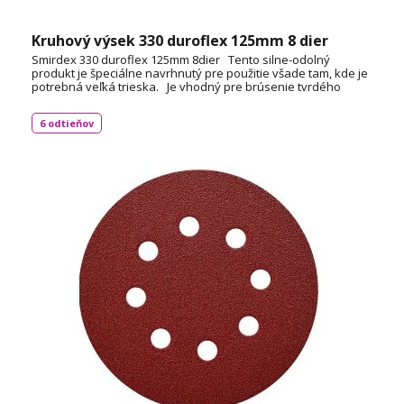
Kruhový výsek 330 duroflex 125mm 8 dier
Smirdex 330 duroflex 125mm 8dier Tento silne-odolný
produkt je špeciálne navrhnutý pre použitie všade tam, kde je
potrebná veľká trieska. Je vhodný pre brúsenie tvrdého
dreva, ako aj dýhového dreva a pálenej kože, pre manuálne
či strojové spracovanie. Priemer 125mm
6 odtieňov