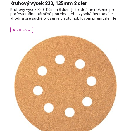
Kruhový výsek 820, 125mm 8 dier
Kruhový výsek 820, 125mm 8 dier Je to ideálne riešenie pre
profesionálne náročné potreby. Jeho vysoká životnosť je
vhodná pre suché brúsenie v automobilovom priemysle. Je
špeciálne navrhnutý pre náročné plochy, ktoré sú odolné proti
poškriabaniu. Špeciálna vrstva zabraňuje upchávaniu a
6 odtieňov
zaťaženiu. Priemer 125mm