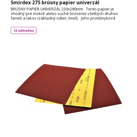
Smirdex 275 brúsny papier univerzál
BRÚSNY PAPIER UNIVERZÁL 230x280mm Tento papier je
vhodný pre mokré alebo suché brúsenie všetkých druhov
farieb a lakov (základný náter, tmel). Jeho protišmyková
podložka zaisťuje bezpečnú manipuláciu, zatiaľ čo jeho
flexibilita umožňuje ľahké skladanie a trhanie. Kombinuje
12 odtieňov
vysokú reznú účinnosť s jedinečným konečným výsledkom.