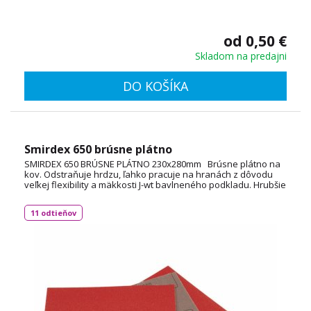
od 0,50 €
Skladom na predajni
DO KOŠÍKA
Smirdex 650 brúsne plátno
SMIRDEX 650 BRÚSNE PLÁTNO 230x280mm Brúsne plátno na
kov. Odstraňuje hrdzu, ľahko pracuje na hranách z dôvodu
veľkej flexibility a mäkkosti J-wt bavlneného podkladu. Hrubšie
zrná sa používajú aj na odstránenie starých lakov i jemných
lakov na masívnom dreve. rozmer 230 x 280 mm
11 odtieňov