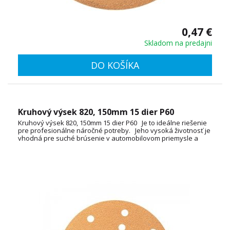
0,47 €
Skladom na predajni
DO KOŠÍKA
Kruhový výsek 820, 150mm 15 dier P60
Kruhový výsek 820, 150mm 15 dier P60 Je to ideálne riešenie
pre profesionálne náročné potreby. Jeho vysoká životnosť je
vhodná pre suché brúsenie v automobilovom priemysle a
námorníctve. Je špeciálne navrhnutý pre náročné plochy,
ktoré sú odolné proti poškriabaniu. Špeciálna vrstva
zabraňuje upchávaniu a zaťaženiu. Priemer 150mm