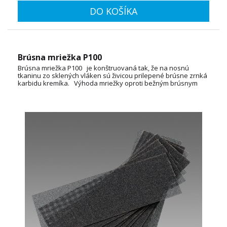
DO KOŠÍKA
Brúsna mriežka P100
Brúsna mriežka P100 je konštruovaná tak, že na nosnú
tkaninu zo sklených vláken sú živicou prilepené brúsne zrnká
karbidu kremíka. Výhoda mriežky oproti bežným brúsnym
papierom je tá, že sa nezanáša odbrúseným materiálom.