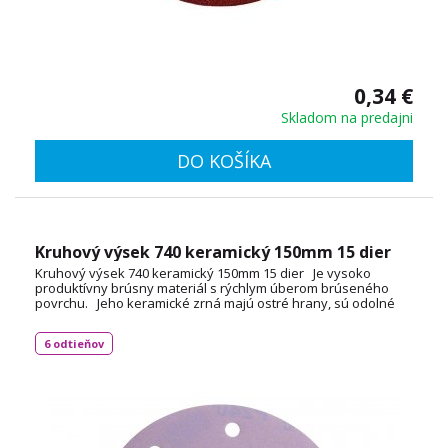
0,34 €
Skladom na predajni
DO KOŠÍKA
Kruhový výsek 740 keramický 150mm 15 dier
Kruhový výsek 740 keramický 150mm 15 dier Je vysoko
produktívny brúsny materiál s rýchlym úberom brúseného
povrchu. Jeho keramické zrná majú ostré hrany, sú odolné
pri brúsení náročných povrchov a špeciálna stearátová vrstva
proti zanášaniu poskytuje maximálnu odolnosť voči záťaži a
6 odtieňov
predlžuje životnosť brúsneho kotúča. Priemer 150mm