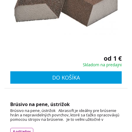
od 1 €
Skladom na predajni
DO KOŠÍKA
Brúsivo na pene, ústrižok
Brúsivo na pene, ústrižok Abrasoft je ideálny pre brúsenie
hrán a nepravidelných povrchov, ktoré sa ťažko opracovávjú
pomocou strojov na brúsenie. Je to veľmi užitočné v
automobilovom priemysle a pri opravách automobilov. Tenká
pena umožňuje užívateľovi rozložiť tlak rovnomerne, čím sa
6 odtieňov