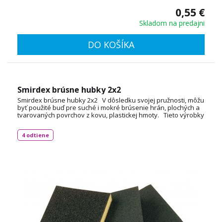
0,55 €
Skladom na predajni
DO KOŠÍKA
Smirdex brúsne hubky 2x2
Smirdex brúsne hubky 2x2 V dôsledku svojej pružnosti, môžu
byť použité buď pre suché i mokré brúsenie hrán, plochých a
tvarovaných povrchov z kovu, plastickej hmoty. Tieto výrobky
sú vyrobené z vysoko kvalitnej peny, sú potiahnuté aj oxidom
hlinitým aj karbidom kremíka a zrná sú lepené špeciálnou
4 odtiene
živicou.