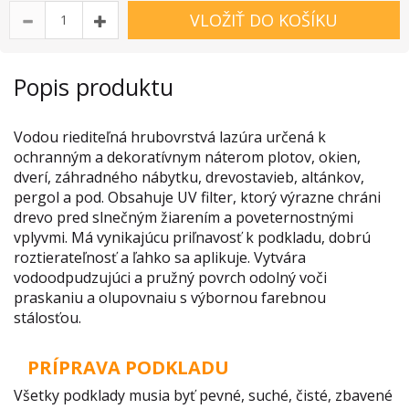
VLOŽIŤ DO KOŠÍKU
Popis produktu
Vodou riediteľná hrubovrstvá lazúra určená k
ochranným a dekoratívnym náterom plotov, okien,
dverí, záhradného nábytku, drevostavieb, altánkov,
pergol a pod. Obsahuje UV filter, ktorý výrazne chráni
drevo pred slnečným žiarením a poveternostnými
vplyvmi. Má vynikajúcu priľnavosť k podkladu, dobrú
roztierateľnosť a ľahko sa aplikuje. Vytvára
vodoodpudzujúci a pružný povrch odolný voči
praskaniu a olupovnaiu s výbornou farebnou
stálosťou.
PRÍPRAVA PODKLADU
Všetky podklady musia byť pevné, suché, čisté, zbavené