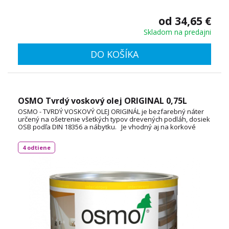
od 34,65 €
Skladom na predajni
DO KOŠÍKA
OSMO Tvrdý voskový olej ORIGINAL 0,75L
OSMO - TVRDÝ VOSKOVÝ OLEJ ORIGINÁL je bezfarebný náter
určený na ošetrenie všetkých typov drevených podláh, dosiek
OSB podľa DIN 18356 a nábytku. Je vhodný aj na korkové
podlahy a vďaka svojej priľnavosti aj na neglazúrované
dlaždice. Spotreba: 1L / 24 m² TECHNICKÝ LIST
4 odtiene