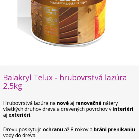
Balakryl Telux - hrubovrstvá lazúra
2,5kg
Hrubovrstvá lazúra na
nové
aj
renovačné
nátery
všetkých druhov dreva a drevených povrchov v
interiéri
aj
exteriéri
.
Drevu poskytuje
ochranu
až 8 rokov a
bráni prenikaniu
vody do dreva.