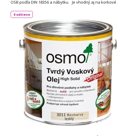
OSB podľa DIN 18356 a nábytku. Je vhodný aj na korkové
podlahy a vďaka svojej priľnavosti aj na neglazúrované
dlaždice. Spotreba: 1L / 24 m² TECHNICKÝ LIST
4 odtiene