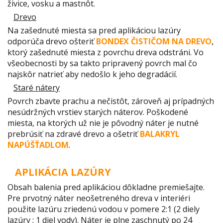
živice, vosku a mastnôt.
Drevo
Na zašednuté miesta sa pred aplikáciou lazúry
odporúča drevo ošteriť
BONDEX ČISTIČOM NA DREVO
,
ktorý zašednuté miesta z povrchu dreva odstráni. Vo
všeobecnosti by sa takto pripravený povrch mal čo
najskôr natrieť aby nedošlo k jeho degradácií.
Staré nátery
Povrch zbavte prachu a nečistôt, zároveň aj prípadných
nesúdržných vrstiev starých náterov. Poškodené
miesta, na ktorých už nie je pôvodný náter je nutné
prebrúsiť na zdravé drevo a ošetriť
BALAKRYL
NAPÚŠŤADLOM
.
APLIKÁCIA LAZÚRY
Obsah balenia pred aplikáciou dôkladne premiešajte.
Pre prvotný náter neošetreného dreva v interiéri
použite lazúru zriedenú vodou v pomere 2:1 (2 diely
lazúry : 1 diel vody). Náter je plne zaschnutý po 24