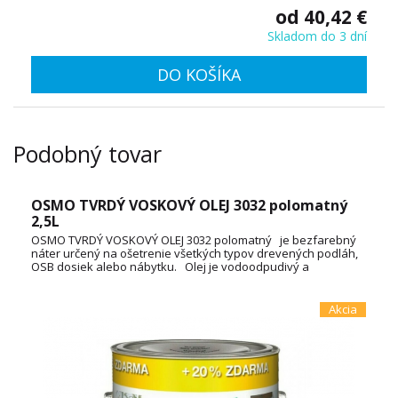
od 40,42 €
Skladom do 3 dní
DO KOŠÍKA
Podobný tovar
OSMO TVRDÝ VOSKOVÝ OLEJ 3032 polomatný
2,5L
OSMO TVRDÝ VOSKOVÝ OLEJ 3032 polomatný je bezfarebný
náter určený na ošetrenie všetkých typov drevených podláh,
OSB dosiek alebo nábytku. Olej je vodoodpudivý a
oderuodolný a vytvára na dotyk príjemný povrch. Je vyrobený
na báze prírodných rastlinných olejov, nepraská a neolupuje
sa. Spotreba: 3L / 72m² TECHNICKÝ LIST
Akcia