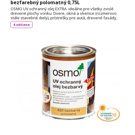
bezfarebný polomatný 0,75L
OSMO UV ochranný olej EXTRA ideálne pre všetky zvislé
drevené plochy vonku: Dvere, okná a okenice (rozmerovo
stále stavebné diely), prístrešky pre autá, drevené fasády,
balkóny, ploty, pergoly a záhradné domčeky (rozmerovo
4 odtiene
nestále stavebné diely ). Spotreba: cca 55 ml / m² TECHNICKÝ
LIST