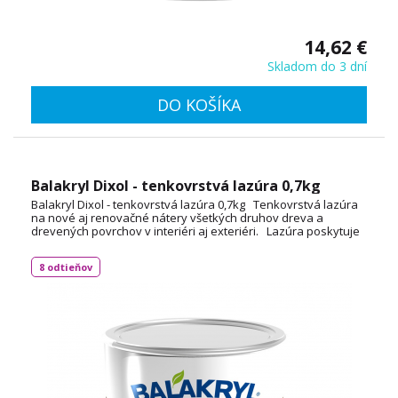
14,62 €
Skladom do 3 dní
DO KOŠÍKA
Balakryl Dixol - tenkovrstvá lazúra 0,7kg
Balakryl Dixol - tenkovrstvá lazúra 0,7kg Tenkovrstvá lazúra
na nové aj renovačné nátery všetkých druhov dreva a
drevených povrchov v interiéri aj exteriéri. Lazúra poskytuje
aktívnu ochranu dreva po dobu až 3 rokov, má vynikajúce
penetračné schopnosti a je rýchloschnúca bez zápachu.
8 odtieňov
Tento výrobok je dostupný aj v 2,5Kg a 9Kg balení.
TECHNICKÝ LIST VÝROBKU VÝDATNOSŤ BALENIA (0,7Kg) 8,4 až
12,6 m² v jednej vrstve