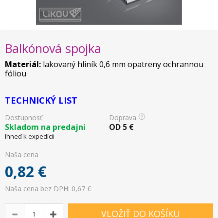
Balkónová spojka
Materiál:
lakovaný hliník 0,6 mm opatreny ochrannou
fóliou
TECHNICKÝ LIST
Dostupnosť
Doprava
Skladom na predajni
OD
5
€
Ihneď k expedícii
Naša cena
0,82
€
Naša cena bez DPH: 0,67 €
VLOŽIŤ DO KOŠÍKU