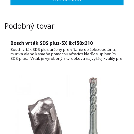
Podobný tovar
Bosch vrták SDS plus-5X 8x150x210
Bosch vrták SDS plus určený pre vŕtanie do železobetónu,
muriva alebo kameňa pomocou vŕtacích kladív s upínaním
SDS-plus. Vrták je vyrobený z tvrdokovu najvyššej kvality pre
mimoriadne vysokú odolnosť a životnosť.