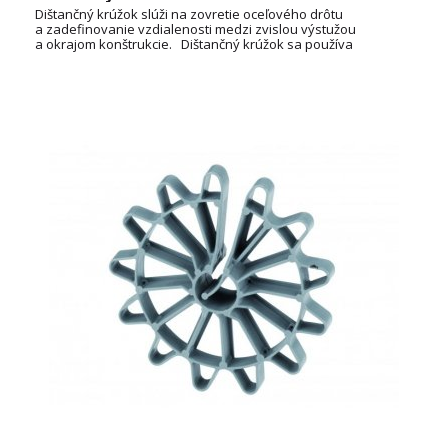
Dištančný krúžok slúži na zovretie oceľového drôtu
a zadefinovanie vzdialenosti medzi zvislou výstužou
a okrajom konštrukcie. Dištančný krúžok sa používa
v stenovom debnení. Konštrukcia krúžkov zároveň
zabezpečuje dobré zatečenie betónu.