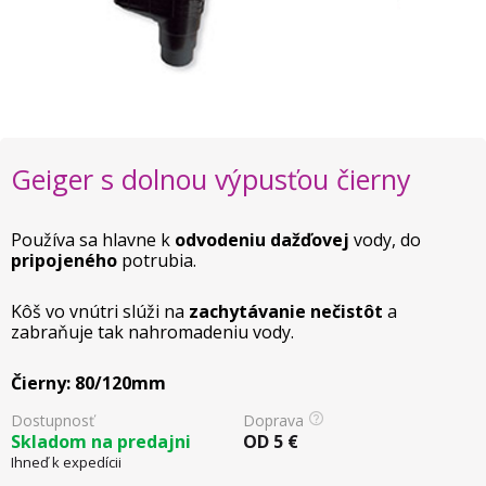
Geiger s dolnou výpusťou čierny
Používa sa hlavne k
odvodeniu dažďovej
vody, do
pripojeného
potrubia.
Kôš vo vnútri slúži na
zachytávanie nečistôt
a
zabraňuje tak nahromadeniu vody.
Čierny: 80/120mm
Dostupnosť
Doprava
Skladom na predajni
OD
5
€
Ihneď k expedícii