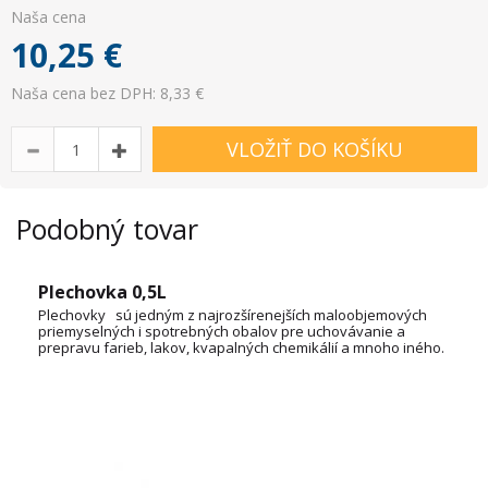
Naša cena
10,25
€
Naša cena bez DPH: 8,33 €
VLOŽIŤ DO KOŠÍKU
Podobný tovar
Plechovka 0,5L
Plechovky sú jedným z najrozšírenejších maloobjemových
priemyselných i spotrebných obalov pre uchovávanie a
prepravu farieb, lakov, kvapalných chemikálií a mnoho iného.
OBJEM: 1L, 3L, 5L