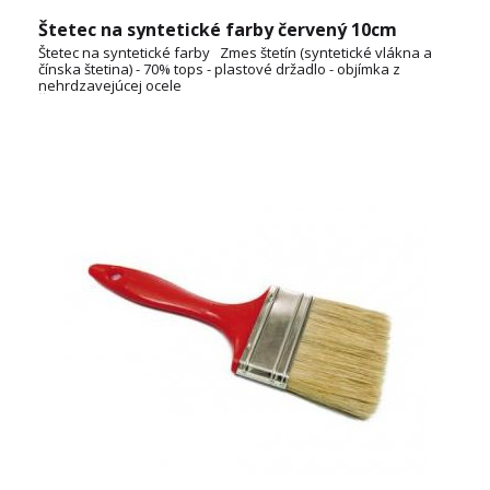
Štetec na syntetické farby červený 10cm
Štetec na syntetické farby Zmes štetín (syntetické vlákna a
čínska štetina) - 70% tops - plastové držadlo - objímka z
nehrdzavejúcej ocele
ŠÍRKA: 2cm, 3cm, 4cm, 5cm, 6cm, 7cm, 8cm