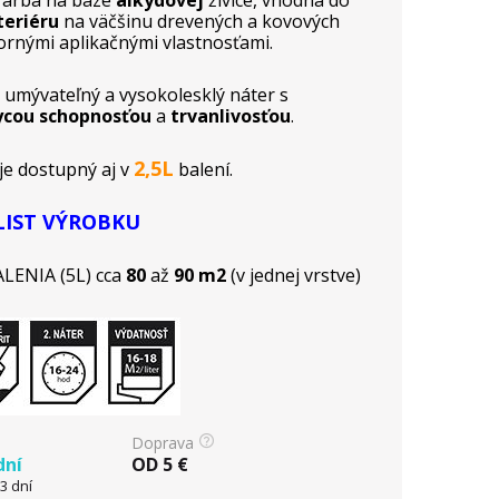
farba na báze
alkydovej
živice, vhodná do
teriéru
na väčšinu drevených a kovových
ornými aplikačnými vlastnosťami.
 umývateľný a vysokolesklý náter s
ycou schopnosťou
a
trvanlivosťou
.
2,5L
e dostupný aj v
balení.
LIST VÝROBKU
ENIA (5L) cca
80
až
90 m2
(v jednej vrstve)
Doprava
dní
OD
5
€
3 dní