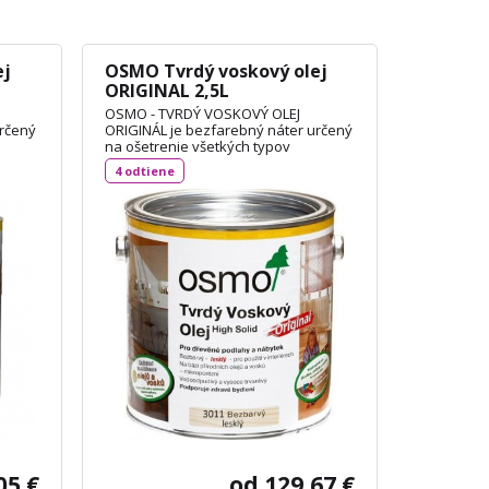
ej
OSMO Tvrdý voskový olej
ORIGINAL 2,5L
OSMO - TVRDÝ VOSKOVÝ OLEJ
určený
ORIGINÁL je bezfarebný náter určený
na ošetrenie všetkých typov
podľa
drevených podláh, dosiek OSB podľa
4 odtiene
 aj na
DIN 18356 a nábytku. Je vhodný aj na
korkové podlahy a vďaka svojej
priľnavosti aj na neglazúrované
dlaždice. Spotreba: 1L / 24 m²
TECHNICKÝ LIST
05 €
od 129,67 €