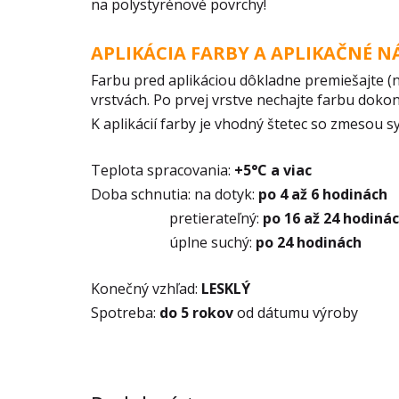
na polystyrénové povrchy!
APLIKÁCIA FARBY A APLIKAČNÉ N
Farbu pred aplikáciou dôkladne premiešajte 
vrstvách. Po prvej vrstve nechajte farbu doko
K aplikácií farby je vhodný štetec so zmesou s
Teplota spracovania:
+5°C
a viac
Doba schnutia: na dotyk:
po 4 až 6 hodinách
pretierateľný:
po 16 až 24 hodiná
úplne suchý:
po 24 hodinách
Konečný vzhľad:
LESKLÝ
Spotreba:
do 5 rokov
od dátumu výroby