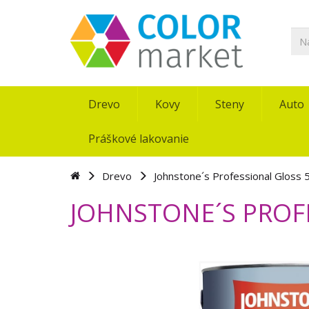
Drevo
Kovy
Steny
Auto
Práškové lakovanie
Drevo
Johnstone´s Professional Gloss 
JOHNSTONE´S PROF