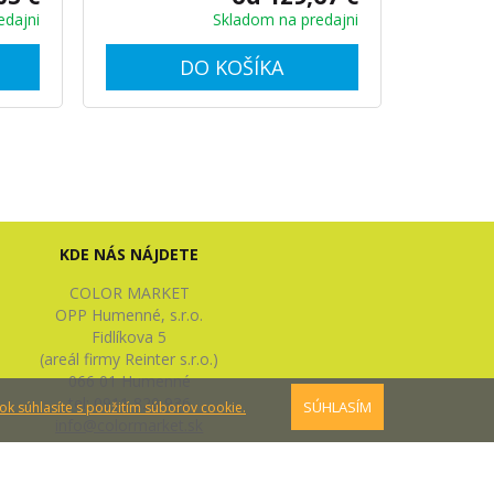
edajni
Skladom na predajni
DO KOŠÍKA
KDE NÁS NÁJDETE
COLOR MARKET
OPP Humenné, s.r.o.
Fidlíkova 5
(areál firmy Reinter s.r.o.)
066 01 Humenné
tel: 0911 820 936
SÚHLASÍM
ok súhlasíte s použitím súborov cookie.
info@colormarket.sk