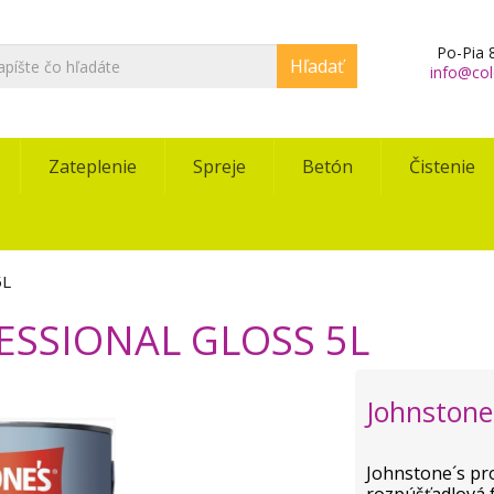
Po-Pia 8
Hľadať
info@col
Zateplenie
Spreje
Betón
Čistenie
5L
ESSIONAL GLOSS 5L
Johnstone
Johnstone´s pro