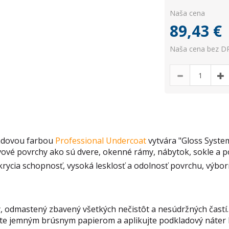
Naša cena
89,43
€
Naša cena bez DP
ladovou farbou
Professional Undercoat
vytvára "Gloss Syste
vové povrchy ako sú dvere, okenné rámy, nábytok, sokle a p
 krycia schopnosť, vysoká lesklosť a odolnosť povrchu, výborn
ý, odmastený zbavený všetkých nečistôt a nesúdržných častí
úste jemným brúsnym papierom a aplikujte podkladový náter