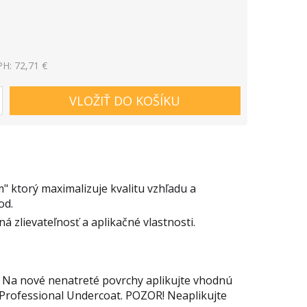
H: 72,71 €
VLOŽIŤ DO KOŠÍKU
m" ktorý maximalizuje kvalitu vzhľadu a
od.
á zlievateľnosť a aplikačné vlastnosti.
. Na nové nenatreté povrchy aplikujte vhodnú
 Professional Undercoat. POZOR! Neaplikujte