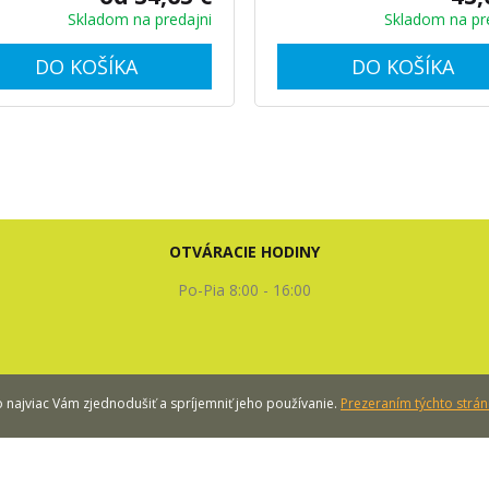
Skladom na predajni
Skladom na pr
DO KOŠÍKA
DO KOŠÍKA
OTVÁRACIE HODINY
Po-Pia 8:00 - 16:00
najviac Vám zjednodušiť a spríjemniť jeho používanie.
Prezeraním týchto strán
© 2013-2026 OPP s.r.o. Všetky práva vyhradené. Powered by
Shopedit
.