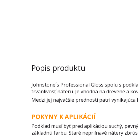
Popis produktu
Johnstone´s Professional Gloss spolu s podk
trvanlivosť náteru. Je vhodná na drevené a ko
Medzi jej najväčšie prednosti patrí vynikajúca
POKYNY K APLIKÁCIÍ
Podklad musí byť pred aplikáciou suchý, pevn
základnú farbu. Staré nepriľnavé nátery zbr