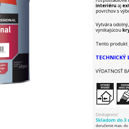
rozpúšťadlová 
interiéru
aj
ex
povrchov s výb
Vytvára odolný,
vynikajúcou
kr
Tento produkt j
TECHNICKÝ 
VÝDATNOSŤ BAL
Dostupnosť
Skladom do 3 
doručenie max. do 