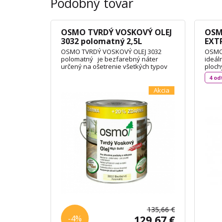
Podobný tovar
OSMO TVRDÝ VOSKOVÝ OLEJ
OSM
3032 polomatný 2,5L
EXTR
polo
OSMO TVRDÝ VOSKOVÝ OLEJ 3032
OSMO 
polomatný je bezfarebný náter
ideál
určený na ošetrenie všetkých typov
ploch
drevených podláh, OSB dosiek alebo
(rozm
4 od
nábytku. Olej je vodoodpudivý a
príst
oderuodolný a vytvára na dotyk
balkó
Akcia
príjemný povrch. Je vyrobený na báze
domče
prírodných rastlinných olejov,
stave
nepraská a neolupuje sa. Spotreba:
/ m² 
3L / 72m² TECHNICKÝ LIST
135,66 €
-4%
129,67 €