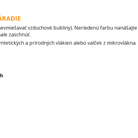
ÁRADIE
(nevmiešavať vzduchové bubliny). Neriedenú farbu nanášajt
nale zaschnúť.
yntetických a prírodných vlákien alebo valček z mikrovlákna.
ch