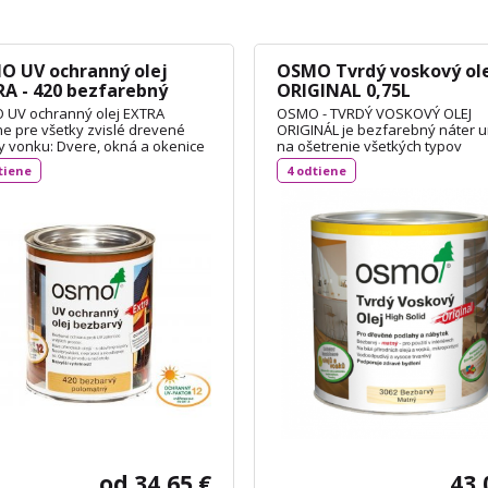
O UV ochranný olej
OSMO Tvrdý voskový ol
A - 420 bezfarebný
ORIGINAL 0,75L
matný 0,75L
UV ochranný olej EXTRA
OSMO - TVRDÝ VOSKOVÝ OLEJ
ne pre všetky zvislé drevené
ORIGINÁL je bezfarebný náter 
y vonku: Dvere, okná a okenice
na ošetrenie všetkých typov
erovo stále stavebné diely),
drevených podláh, dosiek OSB 
tiene
4 odtiene
rešky pre autá, drevené fasády,
DIN 18356 a nábytku. Je vhodný
ny, ploty, pergoly a záhradné
korkové podlahy a vďaka svojej
ky (rozmerovo nestále
priľnavosti aj na neglazúrované
bné diely ). Spotreba: cca 55 ml
dlaždice. Spotreba: 1L / 24 m²
TECHNICKÝ LIST
TECHNICKÝ LIST
od 34,65 €
43,