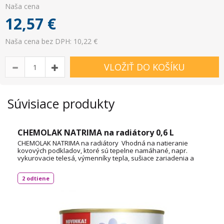
Naša cena
12,57
€
Naša cena bez DPH: 10,22 €
VLOŽIŤ DO KOŠÍKU
Súvisiace produkty
CHEMOLAK NATRIMA na radiátory 0,6 L
CHEMOLAK NATRIMA na radiátory Vhodná na natieranie
kovových podkladov, ktoré sú tepelne namáhané, napr.
vykurovacie telesá, výmenníky tepla, sušiace zariadenia a
pod. Farba je hodvábne matná, jednoducho sa aplikuje a má
tepelnú odolnosťou až do +90 °C, pričom nezabraňuje
2 odtiene
prestupu tepla. Spotreba: 1,27 - 1,37 g/cm3 Technický list