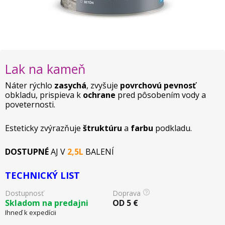
Lak na kameň
Náter rýchlo
zasychá
, zvyšuje
povrchovú pevnosť
obkladu, prispieva k
ochrane
pred pôsobením vody a
poveternosti.
Esteticky zvýrazňuje
štruktúru
a
farbu
podkladu.
DOSTUPNÉ
AJ V
2,5L
BALENÍ
TECHNICKÝ LIST
Dostupnosť
Doprava
Skladom na predajni
OD
5
€
Ihneď k expedícii