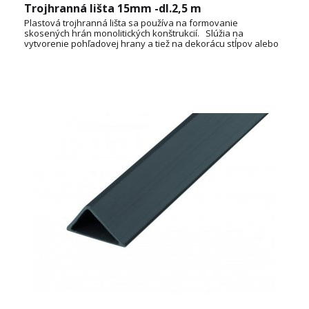
Trojhranná lišta 15mm -dl.2,5 m
Plastová trojhranná lišta sa používa na formovanie
skosených hrán monolitických konštrukcií. Slúžia na
vytvorenie pohľadovej hrany a tiež na dekorácu stĺpov alebo
prefabrikátov. Vložením do debnenia sa zabezpečí
požadovaný pravý uhol skosených hrán