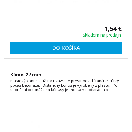
1,54 €
Skladom na predajni
DO KOŠÍKA
Kónus 22 mm
Plastový kónus slúži na uzavretie prestupov dištančnej rúrky
počas betonáže. Dištančný kónus je vyrobený z plastu. Po
ukončení betonáže sa kónusy jednoducho odstránia a
zároveň je možné aj ich viacnásobné použitie.