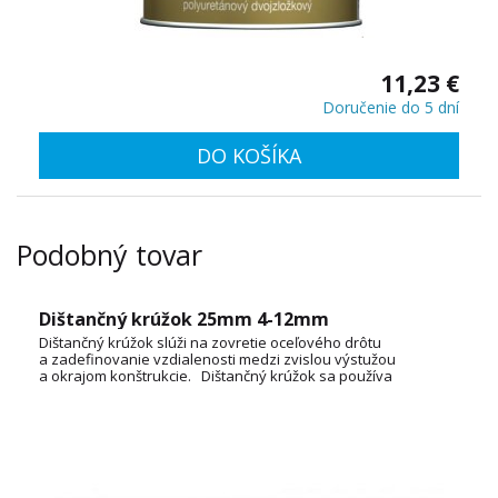
11,23 €
Doručenie do 5 dní
DO KOŠÍKA
Podobný tovar
Dištančný krúžok 25mm 4-12mm
Dištančný krúžok slúži na zovretie oceľového drôtu
a zadefinovanie vzdialenosti medzi zvislou výstužou
a okrajom konštrukcie. Dištančný krúžok sa používa
v stenovom debnení. Konštrukcia krúžkov zároveň
zabezpečuje dobré zatečenie betónu.