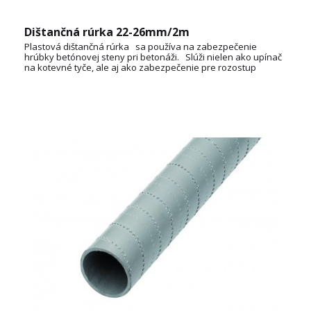
Dištančná rúrka 22-26mm/2m
Plastová dištančná rúrka sa používa na zabezpečenie
hrúbky betónovej steny pri betonáži. Slúži nielen ako upínač
na kotevné tyče, ale aj ako zabezpečenie pre rozostup
debnenia počas betónovania. Je tiež vhodná na vytváranie
prechodov v betónových súčastiach.