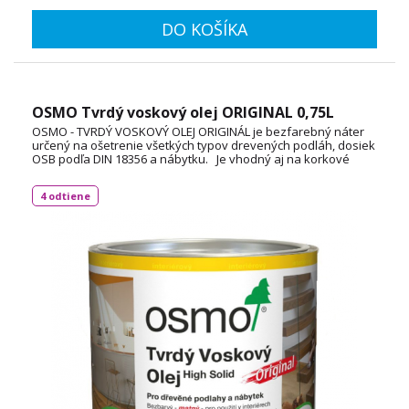
DO KOŠÍKA
OSMO Tvrdý voskový olej ORIGINAL 0,75L
OSMO - TVRDÝ VOSKOVÝ OLEJ ORIGINÁL je bezfarebný náter
určený na ošetrenie všetkých typov drevených podláh, dosiek
OSB podľa DIN 18356 a nábytku. Je vhodný aj na korkové
podlahy a vďaka svojej priľnavosti aj na neglazúrované
dlaždice. Spotreba: 1L / 24 m² TECHNICKÝ LIST
4 odtiene