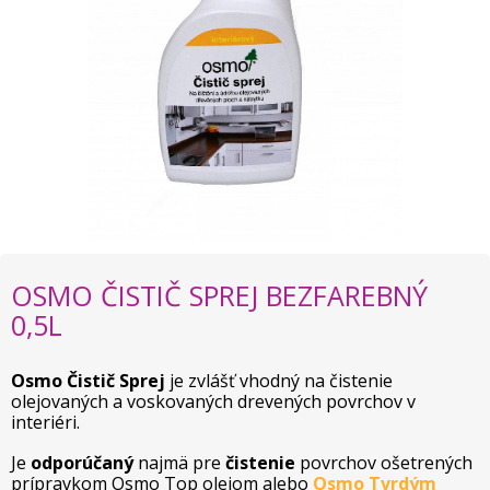
OSMO ČISTIČ SPREJ BEZFAREBNÝ
0,5L
Osmo Čistič Sprej
je zvlášť vhodný na čistenie
olejovaných a voskovaných drevených povrchov v
interiéri.
Je
odporúčaný
najmä pre
čistenie
povrchov ošetrených
prípravkom Osmo Top olejom alebo
Osmo Tvrdým