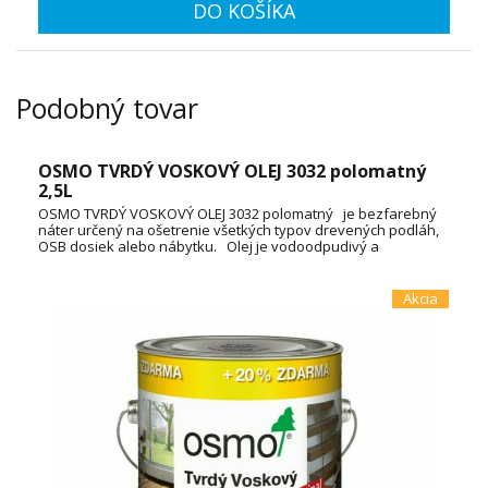
DO KOŠÍKA
Podobný tovar
OSMO TVRDÝ VOSKOVÝ OLEJ 3032 polomatný
2,5L
OSMO TVRDÝ VOSKOVÝ OLEJ 3032 polomatný je bezfarebný
náter určený na ošetrenie všetkých typov drevených podláh,
OSB dosiek alebo nábytku. Olej je vodoodpudivý a
oderuodolný a vytvára na dotyk príjemný povrch. Je vyrobený
na báze prírodných rastlinných olejov, nepraská a neolupuje
sa. Spotreba: 3L / 72m² TECHNICKÝ LIST
Akcia