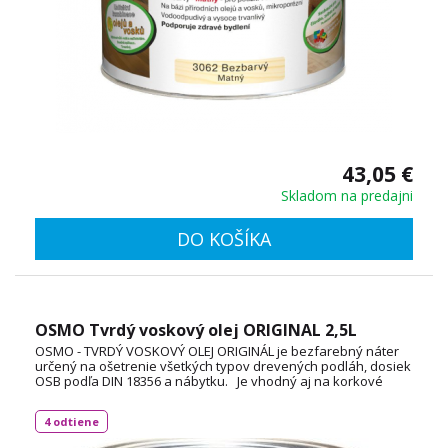
43,05 €
Skladom na predajni
DO KOŠÍKA
OSMO Tvrdý voskový olej ORIGINAL 2,5L
OSMO - TVRDÝ VOSKOVÝ OLEJ ORIGINÁL je bezfarebný náter
určený na ošetrenie všetkých typov drevených podláh, dosiek
OSB podľa DIN 18356 a nábytku. Je vhodný aj na korkové
podlahy a vďaka svojej priľnavosti aj na neglazúrované
dlaždice. Spotreba: 1L / 24 m² TECHNICKÝ LIST
4 odtiene