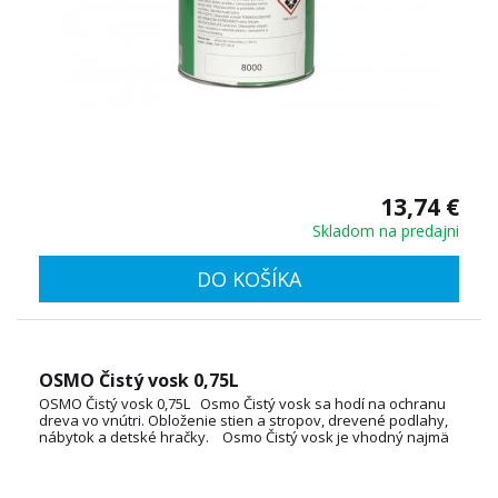
13,74 €
Skladom na predajni
DO KOŠÍKA
OSMO Čistý vosk 0,75L
OSMO Čistý vosk 0,75L Osmo Čistý vosk sa hodí na ochranu
dreva vo vnútri. Obloženie stien a stropov, drevené podlahy,
nábytok a detské hračky. Osmo Čistý vosk je vhodný najmä
pre bezfarebnú úpravu tvrdého dreva bohatého na
obsiahnuté látky ako meranti, wengé, merbau atď.
Spotreba: 1L / 24m² TECHNICKÝ LIST