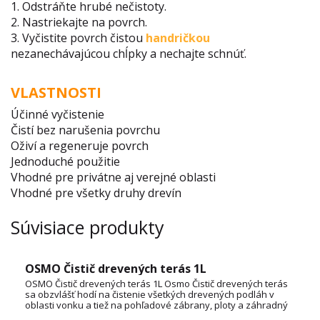
1. Odstráňte hrubé nečistoty.
2. Nastriekajte na povrch.
3. Vyčistite povrch čistou
handričkou
nezanechávajúcou chĺpky a nechajte schnúť.
VLASTNOSTI
Účinné vyčistenie
Čistí bez narušenia povrchu
Oživí a regeneruje povrch
Jednoduché použitie
Vhodné pre privátne aj verejné oblasti
Vhodné pre všetky druhy drevín
Súvisiace produkty
OSMO Čistič drevených terás 1L
OSMO Čistič drevených terás 1L Osmo Čistič drevených terás
sa obzvlášť hodí na čistenie všetkých drevených podláh v
oblasti vonku a tiež na pohľadové zábrany, ploty a záhradný
nábytok z dreva. Výdatnosť podľa stupňa znečistenia 1 l =