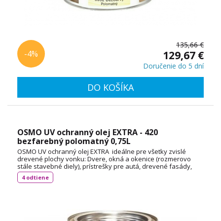
135,66 €
-4%
129,67 €
Doručenie do 5 dní
DO KOŠÍKA
OSMO UV ochranný olej EXTRA - 420
bezfarebný polomatný 0,75L
OSMO UV ochranný olej EXTRA ideálne pre všetky zvislé
drevené plochy vonku: Dvere, okná a okenice (rozmerovo
stále stavebné diely), prístrešky pre autá, drevené fasády,
balkóny, ploty, pergoly a záhradné domčeky (rozmerovo
4 odtiene
nestále stavebné diely ). Spotreba: cca 55 ml / m² TECHNICKÝ
LIST