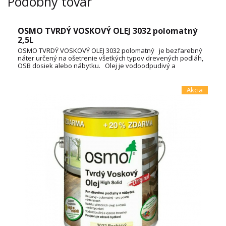
Podobný tovar
OSMO TVRDÝ VOSKOVÝ OLEJ 3032 polomatný
2,5L
OSMO TVRDÝ VOSKOVÝ OLEJ 3032 polomatný je bezfarebný
náter určený na ošetrenie všetkých typov drevených podláh,
OSB dosiek alebo nábytku. Olej je vodoodpudivý a
oderuodolný a vytvára na dotyk príjemný povrch. Je vyrobený
na báze prírodných rastlinných olejov, nepraská a neolupuje
sa. Spotreba: 3L / 72m² TECHNICKÝ LIST
Akcia