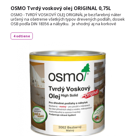
OSMO Tvrdý voskový olej ORIGINAL 0,75L
OSMO - TVRDÝ VOSKOVÝ OLEJ ORIGINÁL je bezfarebný náter
určený na ošetrenie všetkých typov drevených podláh, dosiek
OSB podľa DIN 18356 a nábytku. Je vhodný aj na korkové
podlahy a vďaka svojej priľnavosti aj na neglazúrované
dlaždice. Spotreba: 1L / 24 m² TECHNICKÝ LIST
4 odtiene