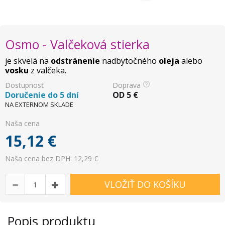
Osmo - Valčeková stierka
je skvelá na
odstránenie
nadbytočného
oleja
alebo
vosku
z valčeka.
Dostupnosť
Doprava
Doručenie do 5 dní
OD
5
€
NA EXTERNOM SKLADE
Naša cena
15,12
€
Naša cena bez DPH: 12,29 €
VLOŽIŤ DO KOŠÍKU
Popis produktu