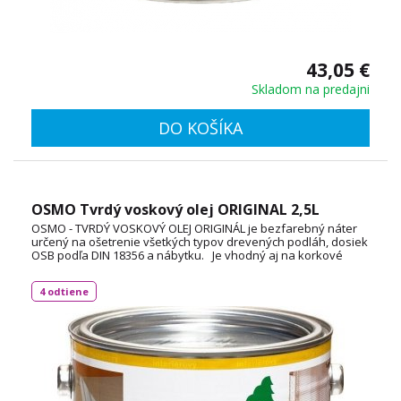
43,05 €
Skladom na predajni
DO KOŠÍKA
OSMO Tvrdý voskový olej ORIGINAL 2,5L
OSMO - TVRDÝ VOSKOVÝ OLEJ ORIGINÁL je bezfarebný náter
určený na ošetrenie všetkých typov drevených podláh, dosiek
OSB podľa DIN 18356 a nábytku. Je vhodný aj na korkové
podlahy a vďaka svojej priľnavosti aj na neglazúrované
dlaždice. Spotreba: 1L / 24 m² TECHNICKÝ LIST
4 odtiene