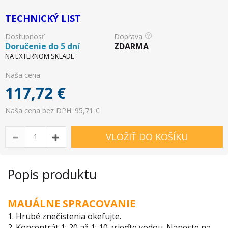
TECHNICKÝ LIST
Dostupnosť
Doprava
Doručenie do 5 dní
ZDARMA
NA EXTERNOM SKLADE
Naša cena
117,72
€
Naša cena bez DPH: 95,71 €
VLOŽIŤ DO KOŠÍKU
Popis produktu
MAUÁLNE SPRACOVANIE
1. Hrubé znečistenia okefujte.
2. Koncentrát 1: 20 až 1: 10 zrieďte vodou. Naneste na