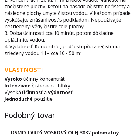
znečistené plochy, kefou na násade očistite nečistoty a
následne plochy umyte čistou vodou. V každom prípade
vyskúšajte znášanlivosť s podkladom. Nepoužívajte
nezriedený! Vždy čistite celé plochy!
3. Doba účinnosti cca 10 minút, potom dôkladne
opláchnite vodou.
4. Výdatnosť: Koncentrát, podľa stupňa znečistenia
zriedený vodou 1 l = cca 10 - 50 m²
VLASTNOSTI
Vysoko
účinný koncentrát
Intenzívne
čistenie do hĺbky
Vysoká
účinnosť
a
výdatnosť
Jednoduché
použitie
Podobný tovar
OSMO TVRDÝ VOSKOVÝ OLEJ 3032 polomatný