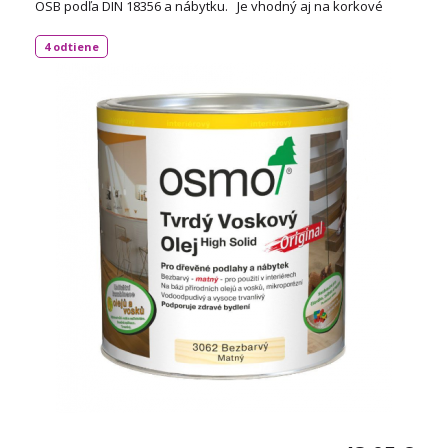
OSB podľa DIN 18356 a nábytku. Je vhodný aj na korkové
podlahy a vďaka svojej priľnavosti aj na neglazúrované
dlaždice. Spotreba: 1L / 24 m² TECHNICKÝ LIST
4 odtiene