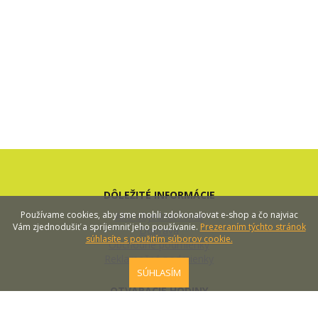
DÔLEŽITÉ INFORMÁCIE
Používame cookies, aby sme mohli zdokonaľovat e-shop a čo najviac
Ako objednať tovar
Vám zjednodušiť a spríjemniť jeho používanie.
Prezeraním týchto stránok
Doprava
súhlasíte s použitím súborov cookie.
Obchodné podmienky
Reklamačné podmienky
SÚHLASÍM
OTVÁRACIE HODINY
Po-Pia 8:00 - 16:00