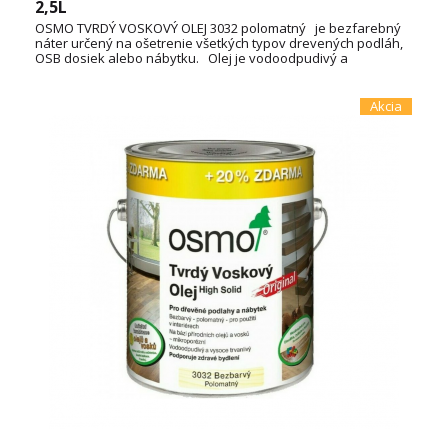
2,5L
OSMO TVRDÝ VOSKOVÝ OLEJ 3032 polomatný je bezfarebný
náter určený na ošetrenie všetkých typov drevených podláh,
OSB dosiek alebo nábytku. Olej je vodoodpudivý a
oderuodolný a vytvára na dotyk príjemný povrch. Je vyrobený
na báze prírodných rastlinných olejov, nepraská a neolupuje
sa. Spotreba: 3L / 72m² TECHNICKÝ LIST
Akcia