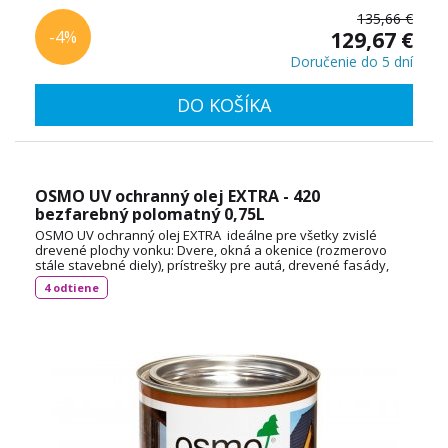
135,66 €
-4%
129,67 €
Doručenie do 5 dní
DO KOŠÍKA
OSMO UV ochranný olej EXTRA - 420
bezfarebný polomatný 0,75L
OSMO UV ochranný olej EXTRA ideálne pre všetky zvislé
drevené plochy vonku: Dvere, okná a okenice (rozmerovo
stále stavebné diely), prístrešky pre autá, drevené fasády,
balkóny, ploty, pergoly a záhradné domčeky (rozmerovo
4 odtiene
nestále stavebné diely ). Spotreba: cca 55 ml / m² TECHNICKÝ
LIST