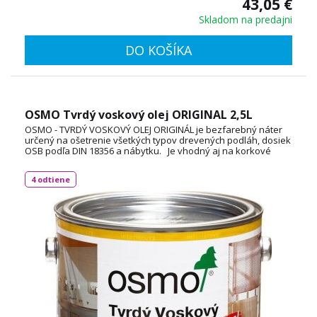
43,05 €
Skladom na predajni
DO KOŠÍKA
OSMO Tvrdý voskový olej ORIGINAL 2,5L
OSMO - TVRDÝ VOSKOVÝ OLEJ ORIGINÁL je bezfarebný náter
určený na ošetrenie všetkých typov drevených podláh, dosiek
OSB podľa DIN 18356 a nábytku. Je vhodný aj na korkové
podlahy a vďaka svojej priľnavosti aj na neglazúrované
dlaždice. Spotreba: 1L / 24 m² TECHNICKÝ LIST
4 odtiene