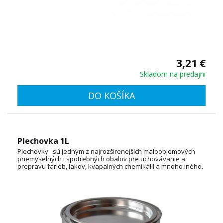
3,21 €
Skladom na predajni
DO KOŠÍKA
Plechovka 1L
Plechovky sú jedným z najrozšírenejších maloobjemových
priemyselných i spotrebných obalov pre uchovávanie a
prepravu farieb, lakov, kvapalných chemikálií a mnoho iného.
OBJEM: 0,5L, 3L, 5L