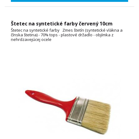
Štetec na syntetické farby červený 10cm
Štetec na syntetické farby Zmes štetín (syntetické vlákna a
čínska štetina) - 70% tops - plastové držadlo - objímka z
nehrdzavejúcej ocele
ŠÍRKA: 2cm, 3cm, 4cm, 5cm, 6cm, 7cm, 8cm