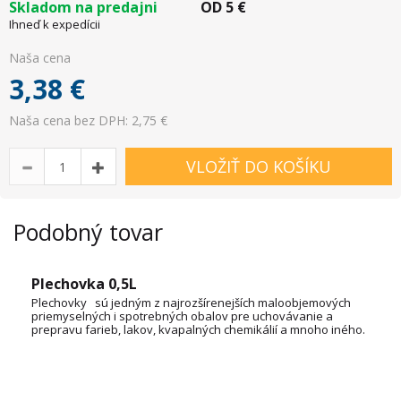
Skladom na predajni
OD
5
€
Ihneď k expedícii
Naša cena
3,38
€
Naša cena bez DPH: 2,75 €
VLOŽIŤ DO KOŠÍKU
Podobný tovar
Plechovka 0,5L
Plechovky sú jedným z najrozšírenejších maloobjemových
priemyselných i spotrebných obalov pre uchovávanie a
prepravu farieb, lakov, kvapalných chemikálií a mnoho iného.
OBJEM: 1L, 3L, 5L