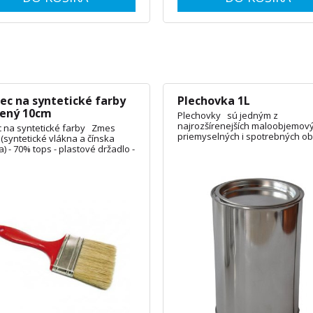
ec na syntetické farby
Plechovka 1L
vený 10cm
Plechovky sú jedným z
najrozšírenejších maloobjemov
c na syntetické farby Zmes
priemyselných i spotrebných o
 (syntetické vlákna a čínska
pre uchovávanie a prepravu far
a) - 70% tops - plastové držadlo -
lakov, kvapalných chemikálií a
ka z nehrdzavejúcej ocele
iného. OBJEM: 0,5L, 3L, 5L
: 2cm, 3cm, 4cm, 5cm, 6cm, 7cm, 8cm