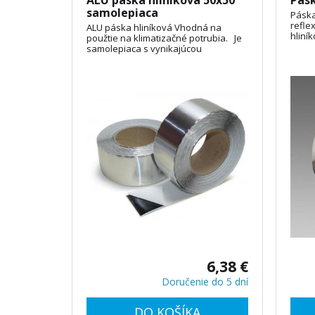
ALU páska hliníková 50x50
Pásk
samolepiaca
Páska
refle
ALU páska hliníková Vhodná na
hliní
použtie na klimatizačné potrubia. Je
sadro
samolepiaca s vynikajúcou
termoizolačnou a ochrannou funkciu.
Odoláva teplotám do 120°C.
6,38 €
Doručenie do 5 dní
DO KOŠÍKA