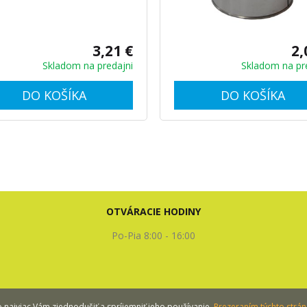
3,21 €
2,
Skladom na predajni
Skladom na pr
DO KOŠÍKA
DO KOŠÍKA
OTVÁRACIE HODINY
Po-Pia 8:00 - 16:00
najviac Vám zjednodušiť a spríjemniť jeho používanie.
Prezeraním týchto strán