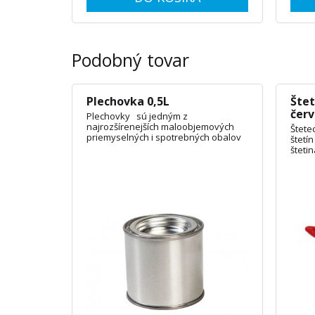
Podobný tovar
Plechovka 0,5L
Štet
čer
Plechovky sú jedným z
najrozšírenejších maloobjemových
Štete
priemyselných i spotrebných obalov
štetín
pre uchovávanie a prepravu farieb,
štetin
lakov, kvapalných chemikálií a mnoho
objím
iného. OBJEM: 1L, 3L, 5L
ŠÍRKA