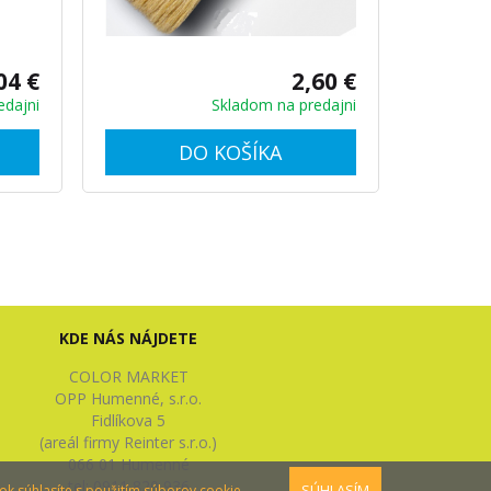
04 €
2,60 €
edajni
Skladom na predajni
DO KOŠÍKA
KDE NÁS NÁJDETE
COLOR MARKET
OPP Humenné, s.r.o.
Fidlíkova 5
(areál firmy Reinter s.r.o.)
066 01 Humenné
tel: 0911 820 936
SÚHLASÍM
ok súhlasíte s použitím súborov cookie.