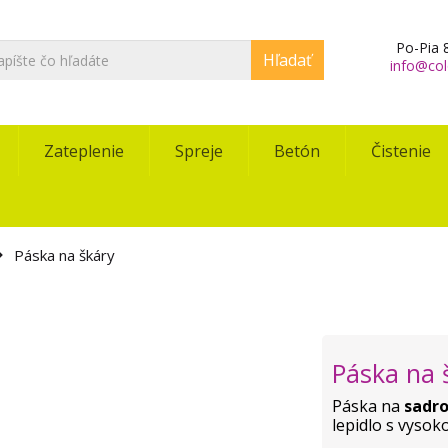
Po-Pia 8
Hľadať
info@col
Zateplenie
Spreje
Betón
Čistenie
Páska na škáry
Páska na 
Páska na
sadr
lepidlo s vysok