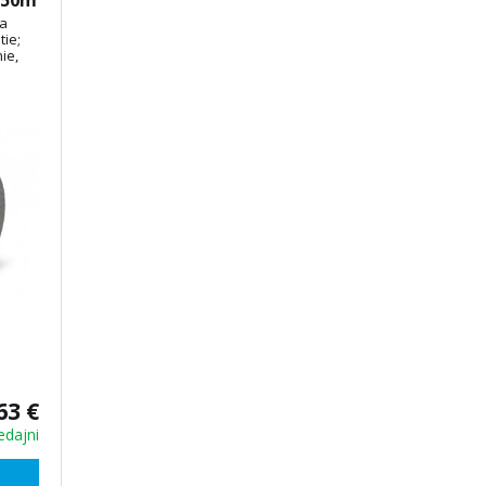
x50m
ka
tie;
ie,
63 €
edajni