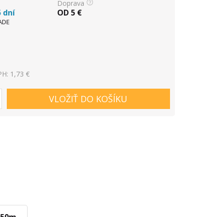
Doprava
 dní
OD
5
€
ADE
H: 1,73 €
VLOŽIŤ DO KOŠÍKU