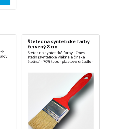
Štetec na syntetické farby
červený 8 cm
ých
Štetec na syntetické farby Zmes
balov
štetín (syntetické vlákna a čínska
ieb,
štetina) - 70% tops - plastové držadlo -
 mnoho
objímka z nehrdzavejúcej ocele
ŠÍRKA:
2cm, 3cm, 4cm, 5cm, 6cm, 7cm, 10cm