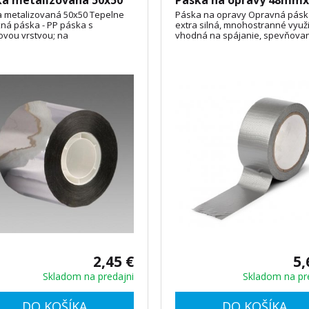
a metalizovaná 50x50
Páska na opravy 48mm
 metalizovaná 50x50 Tepelne
Páska na opravy Opravná pás
xná páska - PP páska s
extra silná, mnohostranné využi
kovou vrstvou; na
vhodná na spájanie, spevňovan
kartonárske a izolačné práce
opravy a podobne
2,45 €
5,
Skladom na predajni
Skladom na pr
DO KOŠÍKA
DO KOŠÍKA