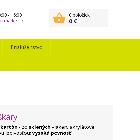
:00 - 16:00
0 položiek
ormarket.sk
0 €
Príslušenstvo
škáry
okartón
- zo
sklených
vláken, akrylátové
ou lepivosťou;
vysoká pevnosť