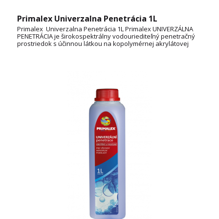
Primalex Univerzalna Penetrácia 1L
Primalex Univerzalna Penetrácia 1L Primalex UNIVERZÁLNA
PENETRÁCIA je širokospektrálny vodouriediteľný penetračný
prostriedok s účinnou látkou na kopolymérnej akrylátovej
báze určený na zníženie nasiakavosti a spoľahlivé spevnenie
rôznorodých podkladových stavebných materiálov vo
vnútornom aj vonkajšom prostredí. Výrazne tiež zvyšuje
prídržnosť vrchných náterov k podkladu. Spotreba: (1L) 5 až
25 m2 (v jednom nátere) TECHNICKÝ LIST