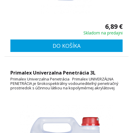
6,89 €
Skladom na predajni
DO KOŠÍKA
Primalex Univerzalna Penetrácia 3L
Primalex Univerzalna Penetrácia Primalex UNIVERZÁLNA
PENETRÁCIA je širokospektrálny vodouriediteľný penetračný
prostriedok s účinnou látkou na kopolymérnej akrylátovej
báze určený na zníženie nasiakavosti a spoľahlivé spevnenie
rôznorodých podkladových stavebných materiálov vo
vnútornom aj vonkajšom prostredí. Výrazne tiež zvyšuje
prídržnosť vrchných náterov k podkladu. Spotreba: 3L/15 až
75 m2 (v jednej vrstve) TECHNICKÝ LIST