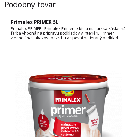
Podobný tovar
Primalex PRIMER 5L
Primalex PRIMER Primalex Primer je biela maliarska základná
farba vhodná na prípravu podkladov v interiéri. Primer
zjednotí nasiakavosť povrchu a spevní natieraný podklad.
Uľahčuje tak aplikáciu, zvyšuje komfort maľovania a zároveň
znižuje spotrebu farby pre finálny náter. Spotreba: 10 - 12
m2/l TECHNICKÝ LIST