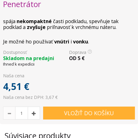
Penetrátor
spája
nekompaktné
časti podkladu, spevňuje tak
podklad a
zvyšuje
priľnavosť k vrchnému náteru.
Je možné ho používať
vnútri
i
vonku
.
Dostupnosť
Doprava
Skladom na predajni
OD
5
€
Ihneď k expedícii
Naša cena
4,51
€
Naša cena bez DPH: 3,67 €
VLOŽIŤ DO KOŠÍKU
Súvisiace produkty