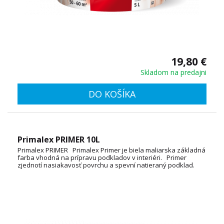
19,80 €
Skladom na predajni
DO KOŠÍKA
Primalex PRIMER 10L
Primalex PRIMER Primalex Primer je biela maliarska základná
farba vhodná na prípravu podkladov v interiéri. Primer
zjednotí nasiakavosť povrchu a spevní natieraný podklad.
Uľahčuje tak aplikáciu, zvyšuje komfort maľovania a zároveň
znižuje spotrebu farby pre finálny náter. Spotreba: 10 - 12
m2/l TECHNICKÝ LIST