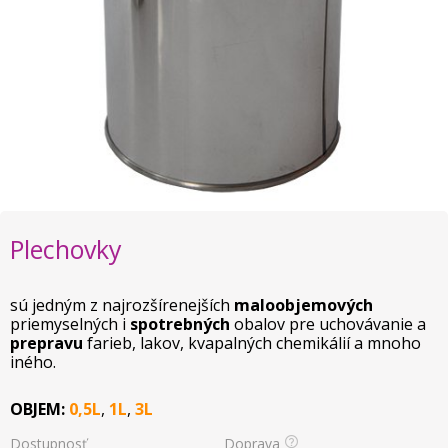
Plechovky
sú jedným z najrozšírenejších
maloobjemových
priemyselných i
spotrebných
obalov pre uchovávanie a
prepravu
farieb, lakov, kvapalných chemikálií a mnoho
iného.
OBJEM:
0
,5L
,
1L
,
3L
Dostupnosť
Doprava