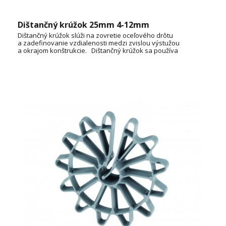
Dištančný krúžok 25mm 4-12mm
Dištančný krúžok slúži na zovretie oceľového drôtu
a zadefinovanie vzdialenosti medzi zvislou výstužou
a okrajom konštrukcie. Dištančný krúžok sa používa
v stenovom debnení. Konštrukcia krúžkov zároveň
zabezpečuje dobré zatečenie betónu.