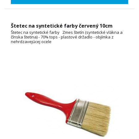
Štetec na syntetické farby červený 10cm
Štetec na syntetické farby Zmes štetín (syntetické vlákna a
čínska štetina) - 70% tops - plastové držadlo - objímka z
nehrdzavejúcej ocele
ŠÍRKA: 2cm, 3cm, 4cm, 5cm, 6cm, 7cm, 8cm