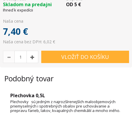
Skladom na predajni
OD
5
€
Ihneď k expedícii
Naša cena
7,40
€
Naša cena bez DPH: 6,02 €
VLOŽIŤ DO KOŠÍKU
Podobný tovar
Plechovka 0,5L
Plechovky sú jedným z najrozšírenejších maloobjemových
priemyselných i spotrebných obalov pre uchovávanie a
prepravu farieb, lakov, kvapalných chemikálií a mnoho iného.
OBJEM: 1L, 3L, 5L