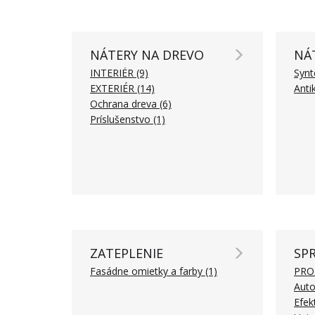
NÁTERY NA DREVO
NÁ
INTERIÉR (9)
Synt
EXTERIÉR (14)
Anti
Ochrana dreva (6)
Príslušenstvo (1)
ZATEPLENIE
SPR
Fasádne omietky a farby (1)
PROF
Auto
Efek