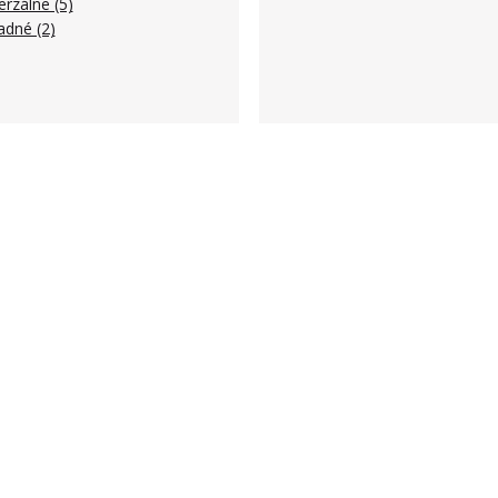
erzálne (5)
adné (2)