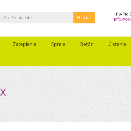
Po-Pia 8
Hľadať
info@col
Zateplenie
Spreje
Betón
Čistenie
X