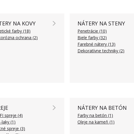
TERY NA KOVY
NÁTERY NA STENY
etické farby (18)
Penetrácie (10)
korózna ochrana (2)
Biele farby (32)
Farebné nátery (13)
Dekoratívne techniky (2)
EJE
NÁTERY NA BETÓN
I spreje (4)
Farby na betón (1)
-laky (1)
Oleje na kameň (1)
tné spreje (3)