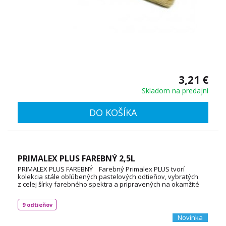
3,21 €
Skladom na predajni
DO KOŠÍKA
PRIMALEX PLUS FAREBNÝ 2,5L
PRIMALEX PLUS FAREBNÝ Farebný Primalex PLUS tvorí
kolekcia stále obľúbených pastelových odtieňov, vybratých
z celej šírky farebného spektra a pripravených na okamžité
použitie. Výborná krycia schopnosť, zamatovo matný
konečný vzhľad spolu s jednoduchou a nenáročnou
9 odtieňov
aplikáciou zabezpečujú jeho trvalú popularitu medzi
odberateľmi. Spotreba: 55 až 60 m2 (v jednej vrstve)
Novinka
TECHNICKÝ LIST