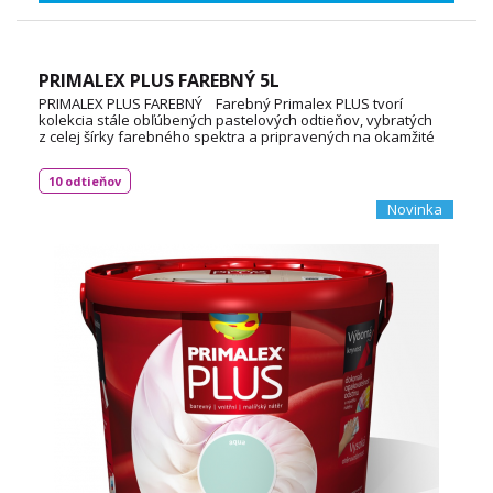
PRIMALEX PLUS FAREBNÝ 5L
PRIMALEX PLUS FAREBNÝ Farebný Primalex PLUS tvorí
kolekcia stále obľúbených pastelových odtieňov, vybratých
z celej šírky farebného spektra a pripravených na okamžité
použitie. Výborná krycia schopnosť, zamatovo matný
konečný vzhľad spolu s jednoduchou a nenáročnou
10 odtieňov
aplikáciou zabezpečujú jeho trvalú popularitu medzi
odberateľmi. Spotreba: 55 až 60 m2 (v jednej vrstve)
Novinka
TECHNICKÝ LIST