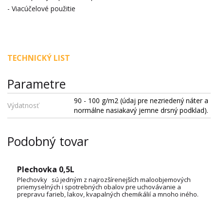
- Viacúčelové použitie
TECHNICKÝ LIST
Parametre
90 - 100 g/m2 (údaj pre nezriedený náter a
Výdatnosť
normálne nasiakavý jemne drsný podklad).
Podobný tovar
Plechovka 0,5L
Plechovky sú jedným z najrozšírenejších maloobjemových
priemyselných i spotrebných obalov pre uchovávanie a
prepravu farieb, lakov, kvapalných chemikálií a mnoho iného.
OBJEM: 1L, 3L, 5L