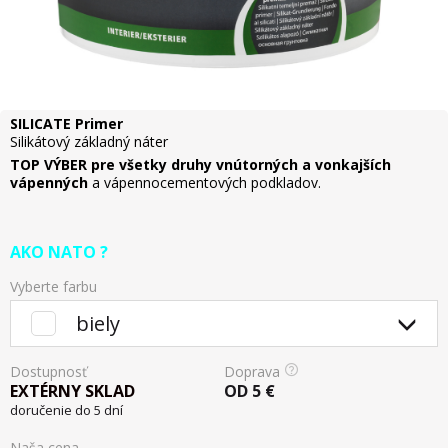
SILICATE Primer
Silikátový základný náter
TOP VÝBER pre všetky druhy vnútorných a vonkajších
vápenných
a vápennocementových podkladov.
AKO NATO ?
Vyberte farbu
biely
Dostupnosť
Doprava
EXTÉRNY SKLAD
OD
5
€
doručenie do 5 dní
Naša cena