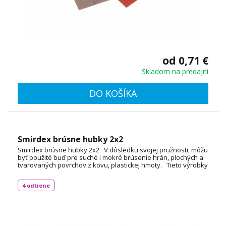
od 0,71 €
Skladom na predajni
DO KOŠÍKA
Smirdex brúsne hubky 2x2
Smirdex brúsne hubky 2x2 V dôsledku svojej pružnosti, môžu
byť použité buď pre suché i mokré brúsenie hrán, plochých a
tvarovaných povrchov z kovu, plastickej hmoty. Tieto výrobky
sú vyrobené z vysoko kvalitnej peny, sú potiahnuté aj oxidom
hlinitým aj karbidom kremíka a zrná sú lepené špeciálnou
4 odtiene
živicou.