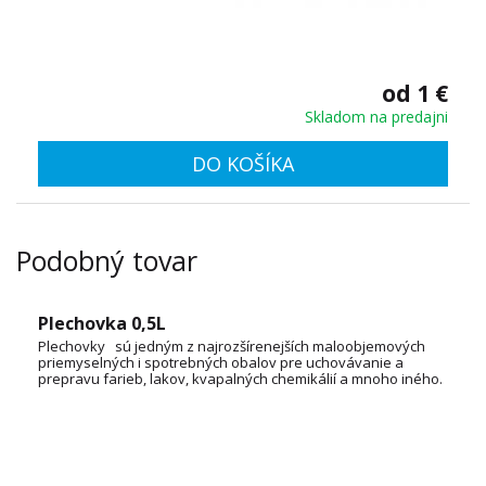
od 1 €
Skladom na predajni
DO KOŠÍKA
Podobný tovar
Plechovka 0,5L
Plechovky sú jedným z najrozšírenejších maloobjemových
priemyselných i spotrebných obalov pre uchovávanie a
prepravu farieb, lakov, kvapalných chemikálií a mnoho iného.
OBJEM: 1L, 3L, 5L