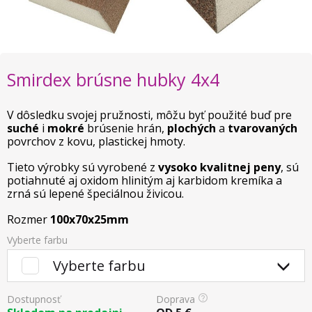
Smirdex brúsne hubky 4x4
V dôsledku svojej pružnosti, môžu byť použité buď pre
suché
i
mokré
brúsenie hrán,
plochých
a
tvarovaných
povrchov z kovu, plastickej hmoty.
Tieto výrobky sú vyrobené z
vysoko kvalitnej peny
, sú
potiahnuté aj oxidom hlinitým aj karbidom kremíka a
zrná sú lepené špeciálnou živicou.
Rozmer
100x70x25mm
Vyberte farbu
Vyberte farbu
Dostupnosť
Doprava