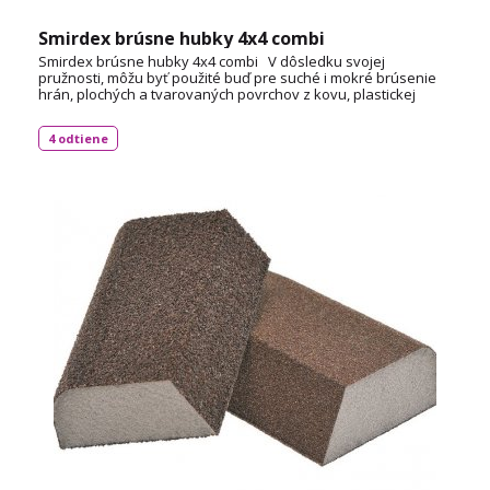
Smirdex brúsne hubky 4x4 combi
Smirdex brúsne hubky 4x4 combi V dôsledku svojej
pružnosti, môžu byť použité buď pre suché i mokré brúsenie
hrán, plochých a tvarovaných povrchov z kovu, plastickej
hmoty. Tieto výrobky sú vyrobené z vysoko kvalitnej peny, sú
potiahnuté aj oxidom hlinitým aj karbidom kremíka a zrná sú
4 odtiene
lepené špeciálnou živicou.