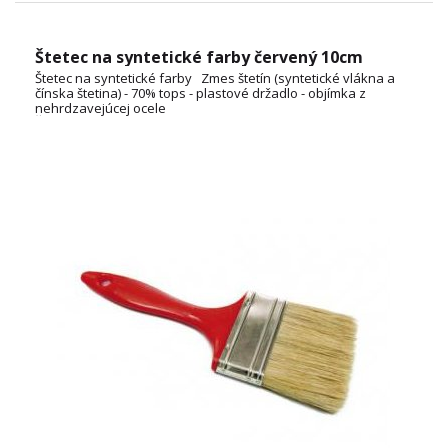
Štetec na syntetické farby červený 10cm
Štetec na syntetické farby Zmes štetín (syntetické vlákna a
čínska štetina) - 70% tops - plastové držadlo - objímka z
nehrdzavejúcej ocele
ŠÍRKA: 2cm, 3cm, 4cm, 5cm, 6cm, 7cm, 8cm