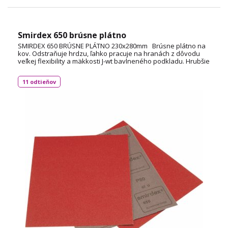
Smirdex 650 brúsne plátno
SMIRDEX 650 BRÚSNE PLÁTNO 230x280mm Brúsne plátno na
kov. Odstraňuje hrdzu, ľahko pracuje na hranách z dôvodu
veľkej flexibility a mäkkosti J-wt bavlneného podkladu. Hrubšie
zrná sa používajú aj na odstránenie starých lakov i jemných
lakov na masívnom dreve. rozmer 230 x 280 mm
11 odtieňov