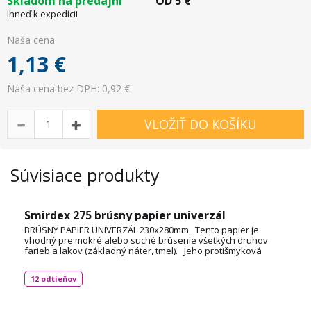
Skladom na predajni
OD
5
€
Ihneď k expedícii
Naša cena
1,13
€
Naša cena bez DPH: 0,92 €
VLOŽIŤ DO KOŠÍKU
Súvisiace produkty
Smirdex 275 brúsny papier univerzál
BRÚSNY PAPIER UNIVERZÁL 230x280mm Tento papier je
vhodný pre mokré alebo suché brúsenie všetkých druhov
farieb a lakov (základný náter, tmel). Jeho protišmyková
podložka zaisťuje bezpečnú manipuláciu, zatiaľ čo jeho
flexibilita umožňuje ľahké skladanie a trhanie. Kombinuje
12 odtieňov
vysokú reznú účinnosť s jedinečným konečným výsledkom.