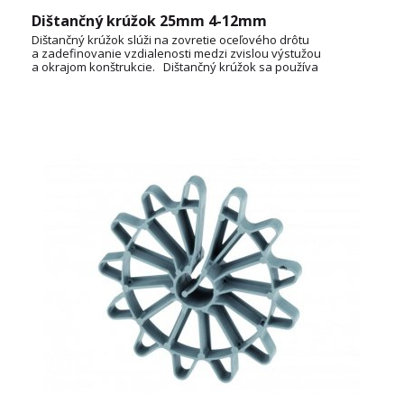
Dištančný krúžok 25mm 4-12mm
Dištančný krúžok slúži na zovretie oceľového drôtu
a zadefinovanie vzdialenosti medzi zvislou výstužou
a okrajom konštrukcie. Dištančný krúžok sa používa
v stenovom debnení. Konštrukcia krúžkov zároveň
zabezpečuje dobré zatečenie betónu.