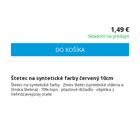
1,49 €
Skladom na predajni
DO KOŠÍKA
Štetec na syntetické farby červený 10cm
Štetec na syntetické farby Zmes štetín (syntetické vlákna a
čínska štetina) - 70% tops - plastové držadlo - objímka z
nehrdzavejúcej ocele
ŠÍRKA: 2cm, 3cm, 4cm, 5cm, 6cm, 7cm, 8cm