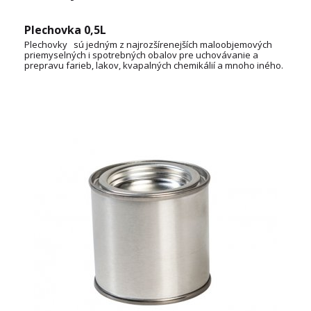
Plechovka 0,5L
Plechovky sú jedným z najrozšírenejších maloobjemových
priemyselných i spotrebných obalov pre uchovávanie a
prepravu farieb, lakov, kvapalných chemikálií a mnoho iného.
OBJEM: 1L, 3L, 5L