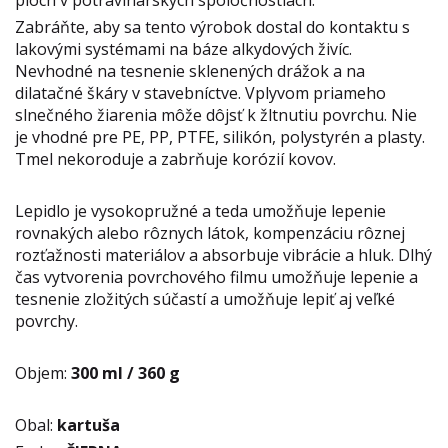
plôch v potravinárskych spoločnostiach.
Zabráňte, aby sa tento výrobok dostal do kontaktu s
lakovými systémami na báze alkydových živíc.
Nevhodné na tesnenie sklenených drážok a na
dilatačné škáry v stavebníctve. Vplyvom priameho
slnečného žiarenia môže dôjsť k žltnutiu povrchu. Nie
je vhodné pre PE, PP, PTFE, silikón, polystyrén a plasty.
Tmel nekoroduje a zabrňuje korózií kovov.
Lepidlo je vysokopružné a teda umožňuje lepenie
rovnakých alebo rôznych látok, kompenzáciu rôznej
rozťažnosti materiálov a absorbuje vibrácie a hluk. Dlhý
čas vytvorenia povrchového filmu umožňuje lepenie a
tesnenie zložitých súčastí a umožňuje lepiť aj veľké
povrchy.
Objem:
300 ml / 360 g
Obal:
kartuša