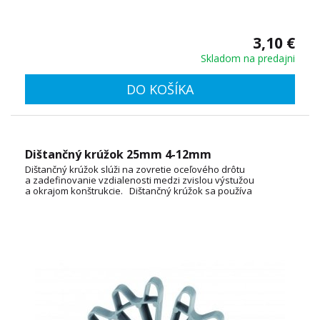
3,10 €
Skladom na predajni
DO KOŠÍKA
Dištančný krúžok 25mm 4-12mm
Dištančný krúžok slúži na zovretie oceľového drôtu
a zadefinovanie vzdialenosti medzi zvislou výstužou
a okrajom konštrukcie. Dištančný krúžok sa používa
v stenovom debnení. Konštrukcia krúžkov zároveň
zabezpečuje dobré zatečenie betónu.