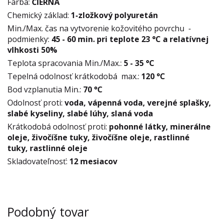
Farba:
ČIERNA
Chemický základ:
1-zložkový polyuretán
Min./Max. čas na vytvorenie kožovitého povrchu -
podmienky:
45 - 60 min. pri teplote 23 °C a relatívnej
vlhkosti 50%
Teplota spracovania Min./Max.:
5 - 35 °C
Tepelná odolnosť krátkodobá max.:
120 °C
Bod vzplanutia Min.:
70 °C
Odolnosť proti:
voda, vápenná voda, verejné splašky,
slabé kyseliny, slabé lúhy, slaná voda
Krátkodobá odolnosť proti:
pohonné látky, minerálne
oleje, živočíšne tuky, živočíšne oleje, rastlinné
tuky, rastlinné oleje
Skladovateľnosť:
12 mesiacov
Podobný tovar