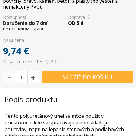
povrchy, drevo, kameň, betón a plasty (polyester a
nemäkčený PVC).
Dostupnosť
Doprava
Doručenie do 7 dní
OD
5
€
NA EXTERNOM SKLADE
Naša cena
9,74
€
Naša cena bez DPH: 7,92 €
VLOŽIŤ DO KOŠÍKU
Popis produktu
Tento polyuretánový tmel sa môže použiť v
priestoroch, kde sa spracúvajú alebo skladujú
potraviny, napr. na lepenie stenových a podlahových