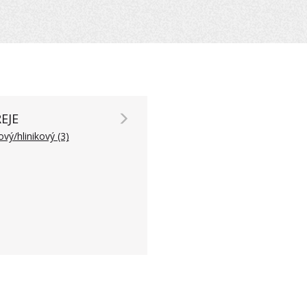
EJE
ový/hlinikový (3)