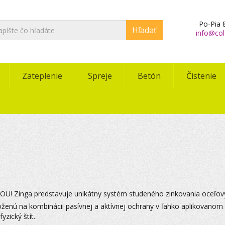
Po-Pia 8
Hľadať
info@col
Zateplenie
Spreje
Betón
Čistenie
GOU! Zinga predstavuje unikátny systém studeného zinkovania oceľový
ženú na kombinácii pasívnej a aktívnej ochrany v ľahko aplikovanom 
yzický štít.