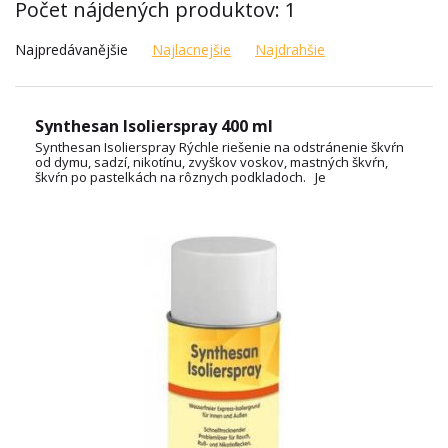
Počet nájdených produktov: 1
Najpredávanějšie
Najlacnejšie
Najdrahšie
Synthesan Isolierspray 400 ml
Synthesan Isolierspray Rýchle riešenie na odstránenie škvŕn
od dymu, sadzí, nikotínu, zvyškov voskov, mastných škvŕn,
škvŕn po pastelkách na rôznych podkladoch. Je
rýchloschnúci, biely, pripravený na okamžité použitie.
TECHNICKY LIST