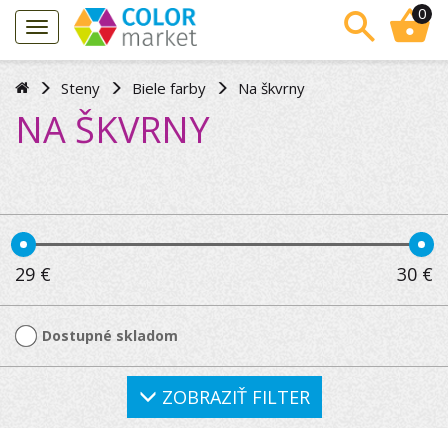
0
Steny
Biele farby
Na škvrny
NA ŠKVRNY
29
€
30
€
Dostupné skladom
ZOBRAZIŤ FILTER