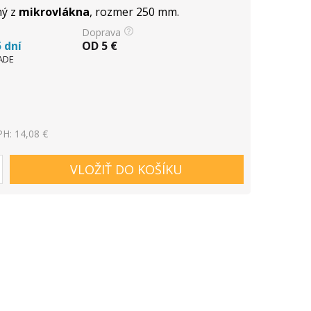
ný z
mikrovlákna
, rozmer 250 mm.
Doprava
 dní
OD
5
€
ADE
H: 14,08 €
VLOŽIŤ DO KOŠÍKU