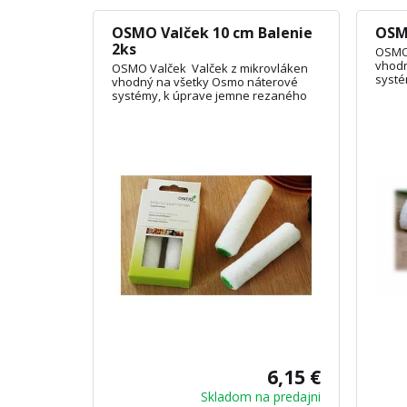
OSMO Valček 10 cm Balenie
OSM
2ks
OSMO 
vhodn
OSMO Valček Valček z mikrovláken
systé
vhodný na všetky Osmo náterové
dreva
systémy, k úprave jemne rezaného
pre ú
dreva a prírodného dreva. Ideálny
pre úpravu väčších plôch.
6,15 €
Skladom na predajni