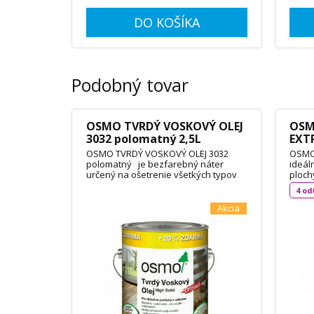
DO KOŠÍKA
Podobný tovar
OSMO TVRDÝ VOSKOVÝ OLEJ
OSM
3032 polomatný 2,5L
EXTR
polo
OSMO TVRDÝ VOSKOVÝ OLEJ 3032
OSMO 
polomatný je bezfarebný náter
ideál
určený na ošetrenie všetkých typov
ploch
drevených podláh, OSB dosiek alebo
(rozm
4 od
nábytku. Olej je vodoodpudivý a
príst
oderuodolný a vytvára na dotyk
balkó
Akcia
príjemný povrch. Je vyrobený na báze
domče
prírodných rastlinných olejov,
stave
nepraská a neolupuje sa. Spotreba:
/ m² 
3L / 72m² TECHNICKÝ LIST