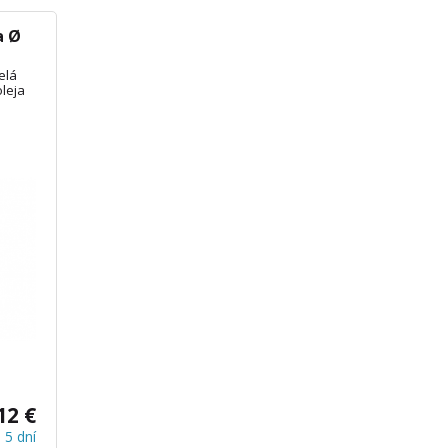
a Ø
elá
leja
12 €
 5 dní