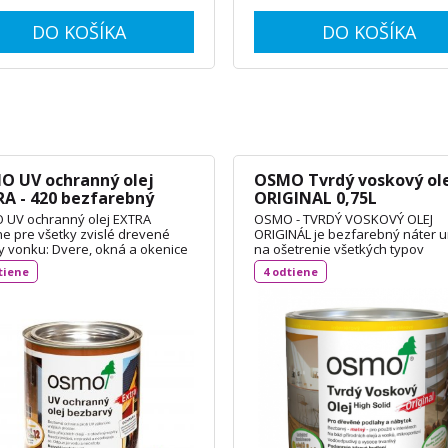
DO KOŠÍKA
DO KOŠÍKA
O UV ochranný olej
OSMO Tvrdý voskový ol
A - 420 bezfarebný
ORIGINAL 0,75L
matný 0,75L
UV ochranný olej EXTRA
OSMO - TVRDÝ VOSKOVÝ OLEJ
ne pre všetky zvislé drevené
ORIGINÁL je bezfarebný náter 
y vonku: Dvere, okná a okenice
na ošetrenie všetkých typov
erovo stále stavebné diely),
drevených podláh, dosiek OSB 
tiene
4 odtiene
rešky pre autá, drevené fasády,
DIN 18356 a nábytku. Je vhodný
ny, ploty, pergoly a záhradné
korkové podlahy a vďaka svojej
ky (rozmerovo nestále
priľnavosti aj na neglazúrované
bné diely ). Spotreba: cca 55 ml
dlaždice. Spotreba: 1L / 24 m²
TECHNICKÝ LIST
TECHNICKÝ LIST