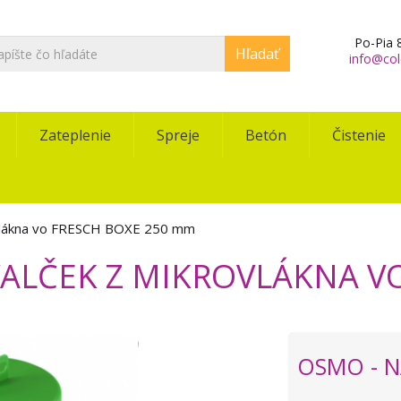
Po-Pia 8
Hľadať
info@col
Zateplenie
Spreje
Betón
Čistenie
vlákna vo FRESCH BOXE 250 mm
LČEK Z MIKROVLÁKNA VO
OSMO - 