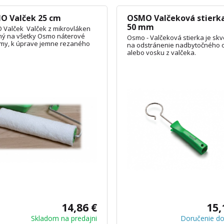
O Valček 25 cm
OSMO Valčeková stierk
50 mm
Valček Valček z mikrovláken
ý na všetky Osmo náterové
Osmo - Valčeková stierka je skv
my, k úprave jemne rezaného
na odstránenie nadbytočného o
 a prírodného dreva. Ideálny
alebo vosku z valčeka.
pravu väčších plôch.
14,86 €
15,
Skladom na predajni
Doručenie do