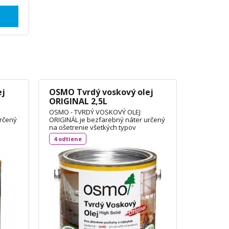
ej
OSMO Tvrdý voskový olej
ORIGINAL 2,5L
OSMO - TVRDÝ VOSKOVÝ OLEJ
určený
ORIGINÁL je bezfarebný náter určený
na ošetrenie všetkých typov
podľa
drevených podláh, dosiek OSB podľa
4 odtiene
 aj na
DIN 18356 a nábytku. Je vhodný aj na
korkové podlahy a vďaka svojej
priľnavosti aj na neglazúrované
dlaždice. Spotreba: 1L / 24 m²
TECHNICKÝ LIST