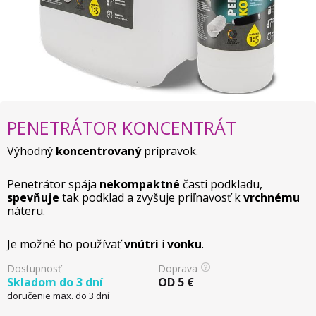
PENETRÁTOR KONCENTRÁT
Výhodný
koncentrovaný
prípravok.
Penetrátor spája
nekompaktné
časti podkladu,
spevňuje
tak podklad a zvyšuje priľnavosť k
vrchnému
náteru.
Je možné ho používať
vnútri
i
vonku
.
Dostupnosť
Doprava
Skladom do 3 dní
OD
5
€
doručenie max. do 3 dní