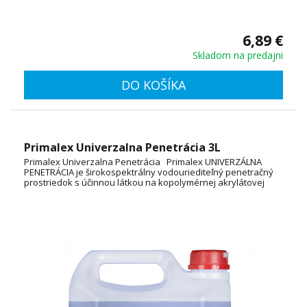
6,89 €
Skladom na predajni
DO KOŠÍKA
Primalex Univerzalna Penetrácia 3L
Primalex Univerzalna Penetrácia Primalex UNIVERZÁLNA
PENETRÁCIA je širokospektrálny vodouriediteľný penetračný
prostriedok s účinnou látkou na kopolymérnej akrylátovej
báze určený na zníženie nasiakavosti a spoľahlivé spevnenie
rôznorodých podkladových stavebných materiálov vo
vnútornom aj vonkajšom prostredí. Výrazne tiež zvyšuje
prídržnosť vrchných náterov k podkladu. Spotreba: 3L/15 až
75 m2 (v jednej vrstve) TECHNICKÝ LIST