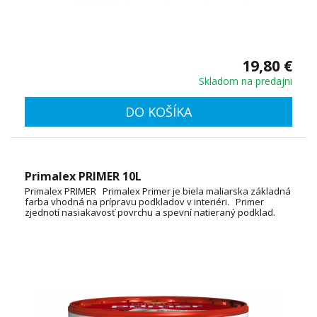
19,80 €
Skladom na predajni
DO KOŠÍKA
Primalex PRIMER 10L
Primalex PRIMER Primalex Primer je biela maliarska základná
farba vhodná na prípravu podkladov v interiéri. Primer
zjednotí nasiakavosť povrchu a spevní natieraný podklad.
Uľahčuje tak aplikáciu, zvyšuje komfort maľovania a zároveň
znižuje spotrebu farby pre finálny náter. Spotreba: 10 - 12
m2/l TECHNICKÝ LIST