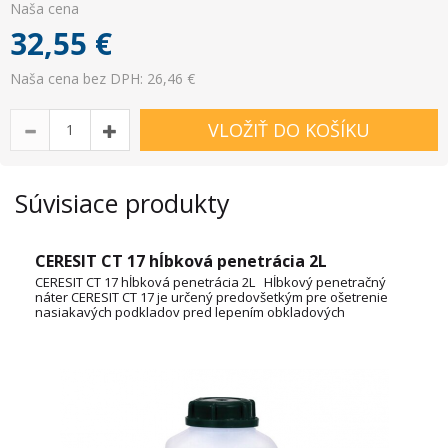
Naša cena
32,55
€
Naša cena bez DPH: 26,46 €
VLOŽIŤ DO KOŠÍKU
Súvisiace produkty
CERESIT CT 17 hĺbková penetrácia 2L
CERESIT CT 17 hĺbková penetrácia 2L Hĺbkový penetračný
náter CERESIT CT 17 je určený predovšetkým pre ošetrenie
nasiakavých podkladov pred lepením obkladových
materiálov, nanášaním povrchových vrstiev kontaktných
lepidiel a vyrovnávacích hmôt. K hlavným prednostiam tohto
penetračného náteru patrí najmä využiteľnosť na všetky
nasiakavé podklady, zvyšovanie priľnavosti podkladu,
paropriepustnosť a možnosť lepenia obkladov na cementové
a vápennocementové podklady už po uplynutí 15 min. od
aplikácie penetrácie. Tento produkt je dostupný aj v 5L a 10L
balení. VÝDATNOSŤ BALENIA (2L) cca 16 m2 TECHNICKÝ LIST
VÝROBKU