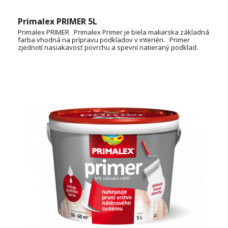
Primalex PRIMER 5L
Primalex PRIMER Primalex Primer je biela maliarska základná
farba vhodná na prípravu podkladov v interiéri. Primer
zjednotí nasiakavosť povrchu a spevní natieraný podklad.
Uľahčuje tak aplikáciu, zvyšuje komfort maľovania a zároveň
znižuje spotrebu farby pre finálny náter. Spotreba: 10 - 12
m2/l TECHNICKÝ LIST