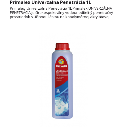
Primalex Univerzalna Penetrácia 1L
Primalex Univerzalna Penetrácia 1L Primalex UNIVERZÁLNA
PENETRÁCIA je širokospektrálny vodouriediteľný penetračný
prostriedok s účinnou látkou na kopolymérnej akrylátovej
báze určený na zníženie nasiakavosti a spoľahlivé spevnenie
rôznorodých podkladových stavebných materiálov vo
vnútornom aj vonkajšom prostredí. Výrazne tiež zvyšuje
prídržnosť vrchných náterov k podkladu. Spotreba: (1L) 5 až
25 m2 (v jednom nátere) TECHNICKÝ LIST