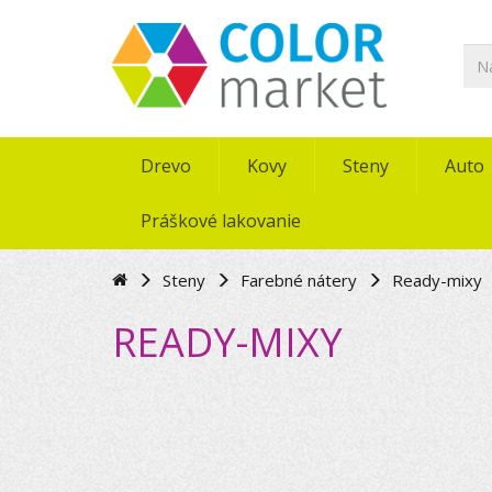
Drevo
Kovy
Steny
Auto
Práškové lakovanie
Steny
Farebné nátery
Ready-mixy
READY-MIXY