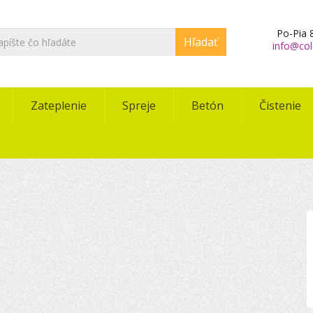
Po-Pia 8
Hľadať
info@col
Zateplenie
Spreje
Betón
Čistenie