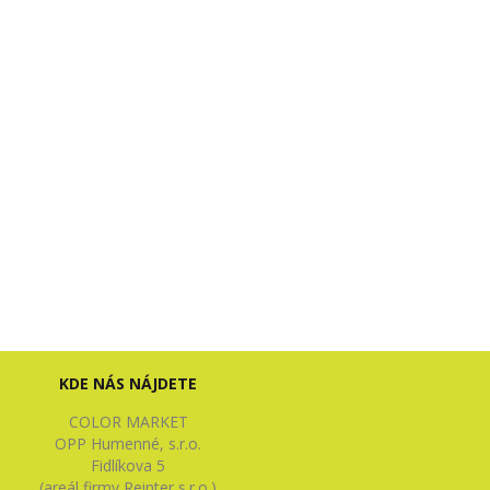
KDE NÁS NÁJDETE
COLOR MARKET
OPP Humenné, s.r.o.
Fidlíkova 5
(areál firmy Reinter s.r.o.)