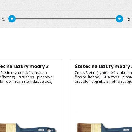
1
€
5
ec na lazúry modrý 3
Štetec na lazúry modrý 
štetín (syntetické vlákna a
Zmes štetín (syntetické vlákna a
 štetina) - 70% tops - plastové
čínska štetina) - 70% tops - plas
lo - objímka z nehrdzavejúcej
držadlo - objímka z nehrdzavejú
ocele