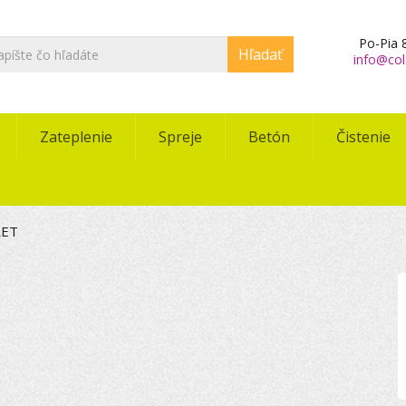
Po-Pia 8
Hľadať
info@col
Zateplenie
Spreje
Betón
Čistenie
RET