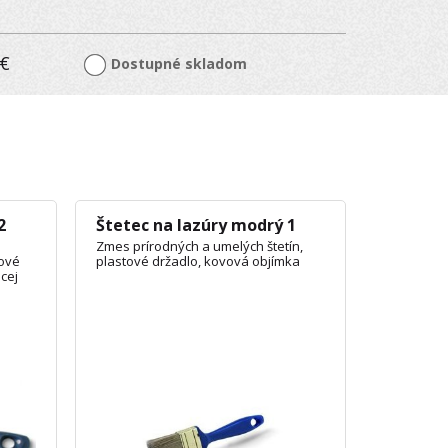
€
Dostupné skladom
2
Štetec na lazúry modrý 1
Zmes prírodných a umelých štetín,
tové
plastové držadlo, kovová objímka
cej