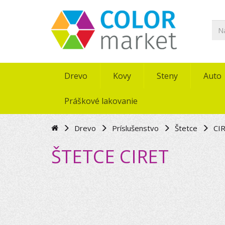
Drevo
Kovy
Steny
Auto
Práškové lakovanie
Drevo
Príslušenstvo
Štetce
CI
ŠTETCE CIRET