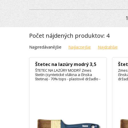
Počet nájdených produktov: 4
Najpredávanějšie
Najlacnejšie
Najdrahšie
Štetec na lazúry modrý 3,5
Štet
ŠTETEC NA LAZÚRY MODRÝ Zmes
Zmes 
štetín (syntetické vlákna a čínska
čínska
štetina) - 70% tops - plastové držadlo -
držad
objímka z nehrdzavejúcej ocele
ocele