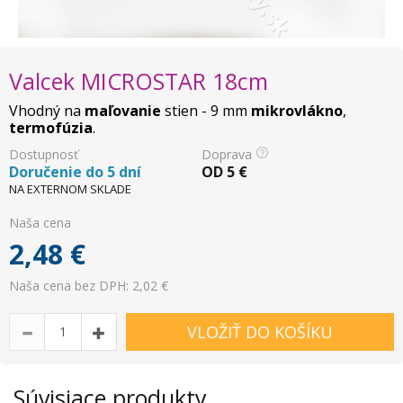
Valcek MICROSTAR 18cm
Vhodný na
maľovanie
stien - 9 mm
mikrovlákno
,
termofúzia
.
Dostupnosť
Doprava
Doručenie do 5 dní
OD
5
€
NA EXTERNOM SKLADE
Naša cena
2,48
€
Naša cena bez DPH: 2,02 €
VLOŽIŤ DO KOŠÍKU
Súvisiace produkty