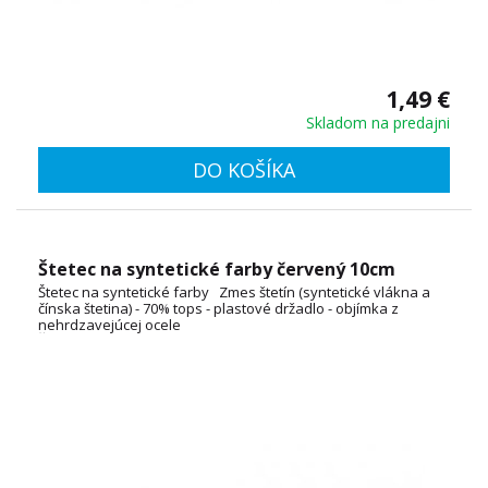
1,49 €
Skladom na predajni
DO KOŠÍKA
Štetec na syntetické farby červený 10cm
Štetec na syntetické farby Zmes štetín (syntetické vlákna a
čínska štetina) - 70% tops - plastové držadlo - objímka z
nehrdzavejúcej ocele
ŠÍRKA: 2cm, 3cm, 4cm, 5cm, 6cm, 7cm, 8cm