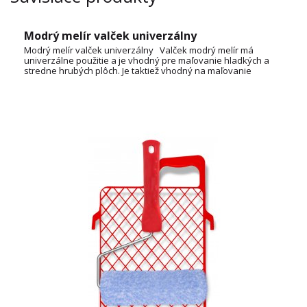
Modrý melír valček univerzálny
Modrý melír valček univerzálny Valček modrý melír má
univerzálne použitie a je vhodný pre maľovanie hladkých a
stredne hrubých plôch. Je taktiež vhodný na maľovanie
disperzných farieb, latexových farieb, fasádnych farieb a
pod. Súprava modrý melír obsahuje rúčku, valček a mriežku.
Rozmer valčeka: dĺžka: 250mm; priemer: 44mm; dĺžka vlasu:
180mm