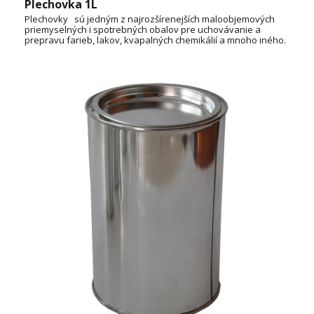
Plechovka 1L
Plechovky sú jedným z najrozšírenejších maloobjemových
priemyselných i spotrebných obalov pre uchovávanie a
prepravu farieb, lakov, kvapalných chemikálií a mnoho iného.
OBJEM: 0,5L, 3L, 5L