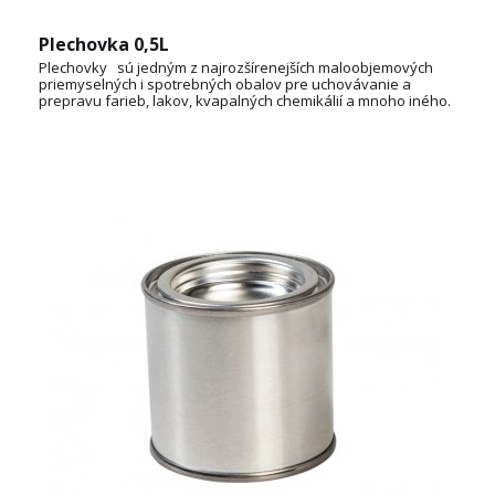
Plechovka 0,5L
Plechovky sú jedným z najrozšírenejších maloobjemových
priemyselných i spotrebných obalov pre uchovávanie a
prepravu farieb, lakov, kvapalných chemikálií a mnoho iného.
OBJEM: 1L, 3L, 5L