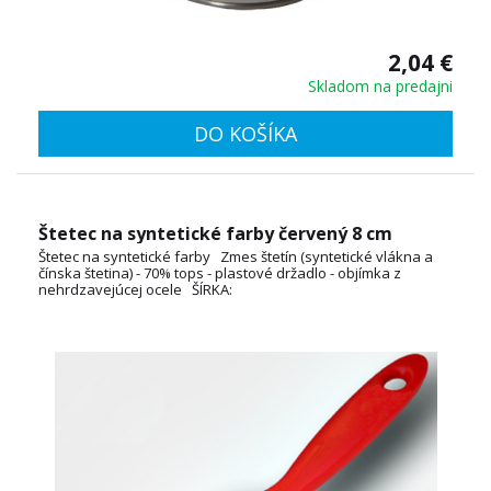
2,04 €
Skladom na predajni
DO KOŠÍKA
Štetec na syntetické farby červený 8 cm
Štetec na syntetické farby Zmes štetín (syntetické vlákna a
čínska štetina) - 70% tops - plastové držadlo - objímka z
nehrdzavejúcej ocele ŠÍRKA:
2cm, 3cm, 4cm, 5cm, 6cm, 7cm, 10cm