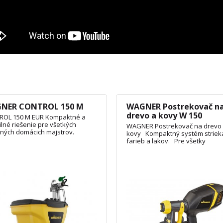
NER CONTROL 150 M
WAGNER Postrekovač n
drevo a kovy W 150
ROL 150 M EUR Kompaktné a
ilné riešenie pre všetkých
WAGNER Postrekovač na drevo
ných domácich majstrov.
kovy Kompaktný systém striek
farieb a lakov. Pre všetky
nízkoviskózne rozpúšťadlá a fa
na drevo a kovy na báze vody
vrátane emailov, lakov, ochrany
dreva, moridiel, základných nát
olejov