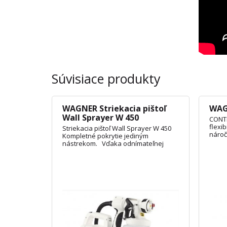
Súvisiace produkty
WAGNER Striekacia pištoľ
WAG
Wall Sprayer W 450
CONT
flexib
Striekacia pištoľ Wall Sprayer W 450
nároč
Kompletné pokrytie jediným
nástrekom. Vďaka odnímateľnej
pištoli ľahko vymeníte nadstavec,
doplníte či vymeníte farbu a ľahko
vyčistíte. Nastaviteľný smer lúča sa
dokonale prispôsobí striekanému
objektu.