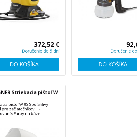
372,52 €
92,
Doručenie do 5 dní
Doručenie do
DO KOŠÍKA
DO KOŠÍKA
ER Striekacia pištoľ W
acia pištoľ W 95 Spoľahlivý
 pre začiatočníkov -
ované: Farby na báze
šťadiel, vodou riediteľné farby,
ické živice, farby na laky,
riedky na ochranu dreva,
viskózne oleje, lazúry - Presná
ácia množstva - Ľahko sa čistí -