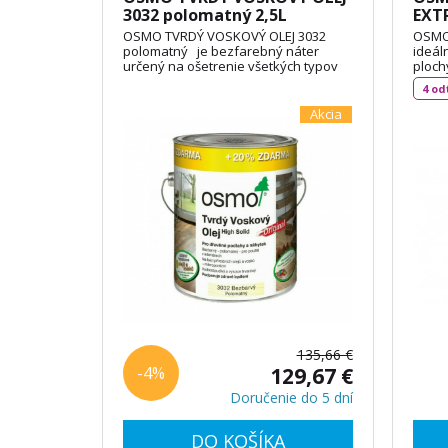
3032 polomatný 2,5L
EXTR
polo
OSMO TVRDÝ VOSKOVÝ OLEJ 3032
OSMO 
polomatný je bezfarebný náter
ideál
určený na ošetrenie všetkých typov
ploch
drevených podláh, OSB dosiek alebo
(rozm
4 od
nábytku. Olej je vodoodpudivý a
príst
oderuodolný a vytvára na dotyk
balkó
Akcia
príjemný povrch. Je vyrobený na báze
domče
prírodných rastlinných olejov,
stave
nepraská a neolupuje sa. Spotreba:
/ m² 
3L / 72m² TECHNICKÝ LIST
135,66 €
-4%
129,67 €
Doručenie do 5 dní
DO KOŠÍKA