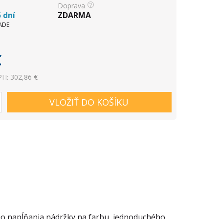
Doprava
 dní
ZDARMA
ADE
€
H: 302,86 €
VLOŽIŤ DO KOŠÍKU
ho napĺňania nádržky na farbu, jednoduchého