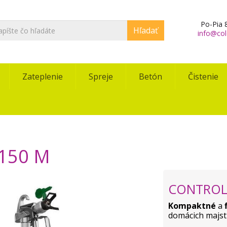
Po-Pia 8
Hľadať
info@col
Zateplenie
Spreje
Betón
Čistenie
150 M
CONTROL
Kompaktné
a
domácich majst