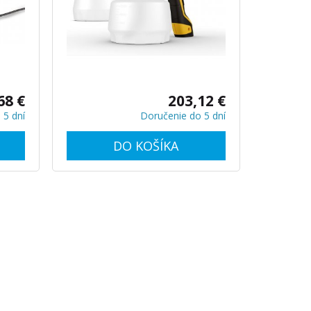
striekanému objektu. X-Boost vysoko
výkonná turbína pre rýchle
nanášanie farby. Príkon: 630 W
68 €
203,12 €
 5 dní
Doručenie do 5 dní
DO KOŠÍKA