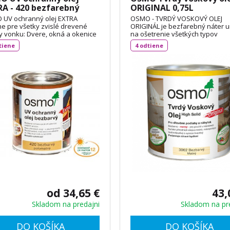
A - 420 bezfarebný
ORIGINAL 0,75L
matný 0,75L
UV ochranný olej EXTRA
OSMO - TVRDÝ VOSKOVÝ OLEJ
ne pre všetky zvislé drevené
ORIGINÁL je bezfarebný náter 
y vonku: Dvere, okná a okenice
na ošetrenie všetkých typov
erovo stále stavebné diely),
drevených podláh, dosiek OSB 
tiene
4 odtiene
rešky pre autá, drevené fasády,
DIN 18356 a nábytku. Je vhodný
ny, ploty, pergoly a záhradné
korkové podlahy a vďaka svojej
ky (rozmerovo nestále
priľnavosti aj na neglazúrované
bné diely ). Spotreba: cca 55 ml
dlaždice. Spotreba: 1L / 24 m²
TECHNICKÝ LIST
TECHNICKÝ LIST
od 34,65 €
43,
Skladom na predajni
Skladom na pr
DO KOŠÍKA
DO KOŠÍKA