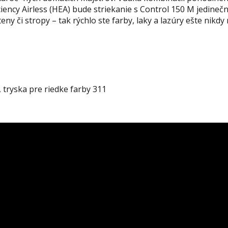
ciency Airless (HEA) bude striekanie s Control 150 M jedinečn
ny či stropy – tak rýchlo ste farby, laky a lazúry ešte nikdy 
, tryska pre riedke farby 311