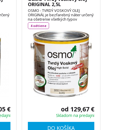
ORIGINAL 2,5L
OSMO - TVRDÝ VOSKOVÝ OLEJ
určený
ORIGINÁL je bezfarebný náter určený
na ošetrenie všetkých typov
podľa
drevených podláh, dosiek OSB podľa
4 odtiene
 aj na
DIN 18356 a nábytku. Je vhodný aj na
korkové podlahy a vďaka svojej
priľnavosti aj na neglazúrované
dlaždice. Spotreba: 1L / 24 m²
TECHNICKÝ LIST
05 €
od 129,67 €
edajni
Skladom na predajni
DO KOŠÍKA