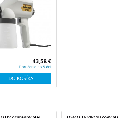
tovateľné čerpadlo
43,58 €
Doručenie do 5 dní
DO KOŠÍKA
O UV ochranný olej
OSMO Tvrdý voskový ol