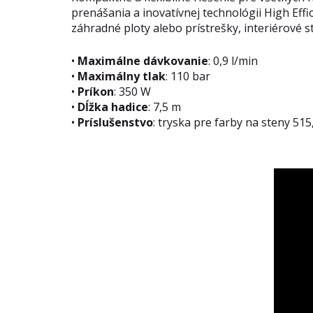
prenášania a inovatívnej technológii High Effi
záhradné ploty alebo prístrešky, interiérové ste
•
Maximálne dávkovanie
: 0,9 l/min
•
Maximálny tlak
: 110 bar
•
Príkon
: 350 W
•
Dĺžka hadice
: 7,5 m
•
Príslušenstvo
: tryska pre farby na steny 515