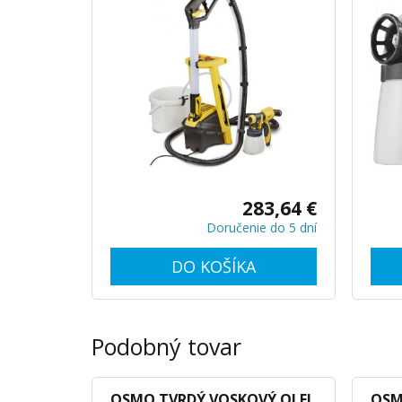
až veľmi veľké projekty
demon
283,64 €
Doručenie do 5 dní
DO KOŠÍKA
Podobný tovar
OSMO TVRDÝ VOSKOVÝ OLEJ
OSM