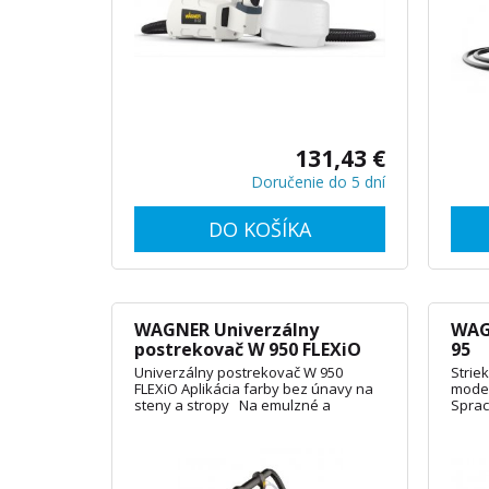
131,43 €
Doručenie do 5 dní
DO KOŠÍKA
WAGNER Univerzálny
WAGN
postrekovač W 950 FLEXiO
95
Univerzálny postrekovač W 950
Striek
FLEXiO Aplikácia farby bez únavy na
model
steny a stropy Na emulzné a
Sprac
latexové farby pre vnútorné použitie
rozpú
a so štandardným nástrekom tiež
syntet
vodou riediteľné a rozpúšťadlové
prost
farby, laky, prostriedky na ochranu
nízko
dreva, oleje a oveľa viac Pre stredné
regul