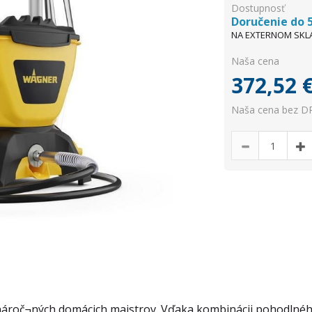
Dostupnosť
Doručenie do 5
NA EXTERNOM SKL
Naša cena
372,52
Naša cena bez DP
h nároč¬ných domácich majstrov. Vďaka kombinácii pohodlné