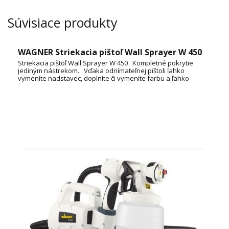
Súvisiace produkty
WAGNER Striekacia pištoľ Wall Sprayer W 450
Striekacia pištoľ Wall Sprayer W 450 Kompletné pokrytie
jediným nástrekom. Vďaka odnímateľnej pištoli ľahko
vymeníte nadstavec, doplníte či vymeníte farbu a ľahko
vyčistíte. Nastaviteľný smer lúča sa dokonale prispôsobí
striekanému objektu.