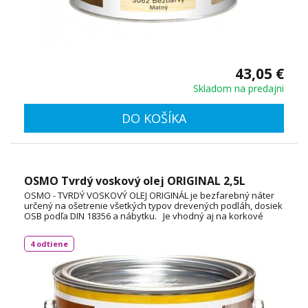
43,05 €
Skladom na predajni
DO KOŠÍKA
OSMO Tvrdý voskový olej ORIGINAL 2,5L
OSMO - TVRDÝ VOSKOVÝ OLEJ ORIGINÁL je bezfarebný náter
určený na ošetrenie všetkých typov drevených podláh, dosiek
OSB podľa DIN 18356 a nábytku. Je vhodný aj na korkové
podlahy a vďaka svojej priľnavosti aj na neglazúrované
dlaždice. Spotreba: 1L / 24 m² TECHNICKÝ LIST
4 odtiene