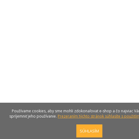
Používame cookies, aby sme mohli zdokonaľovat e-shop a čo najviac Vá
spríjemniť jeho používanie.
Prezeraním týchto stránok súhlasíte s použití
SÚHLASÍM