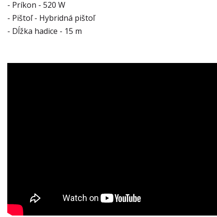
- Príkon - 520 W
- Pištoľ - Hybridná pištoľ
- Dĺžka hadice - 15 m