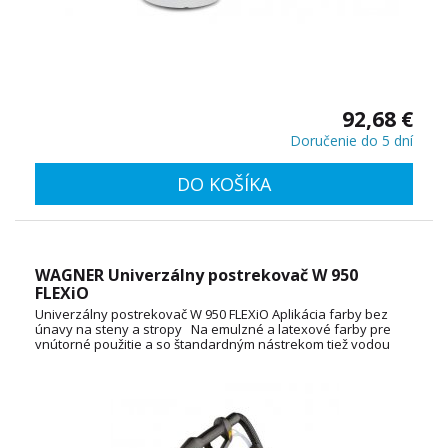
92,68 €
Doručenie do 5 dní
DO KOŠÍKA
WAGNER Univerzálny postrekovač W 950
FLEXiO
Univerzálny postrekovač W 950 FLEXiO Aplikácia farby bez
únavy na steny a stropy Na emulzné a latexové farby pre
vnútorné použitie a so štandardným nástrekom tiež vodou
riediteľné a rozpúšťadlové farby, laky, prostriedky na ochranu
dreva, oleje a oveľa viac Pre stredné až veľmi veľké projekty