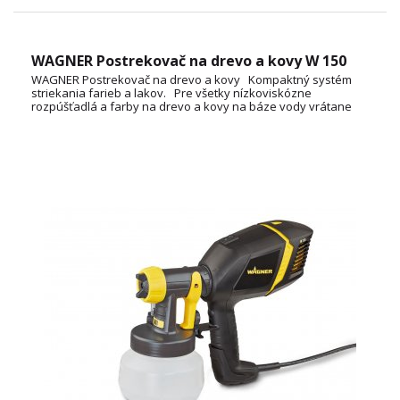
WAGNER Postrekovač na drevo a kovy W 150
WAGNER Postrekovač na drevo a kovy Kompaktný systém
striekania farieb a lakov. Pre všetky nízkoviskózne
rozpúšťadlá a farby na drevo a kovy na báze vody vrátane
emailov, lakov, ochrany dreva, moridiel, základných náterov a
olejov