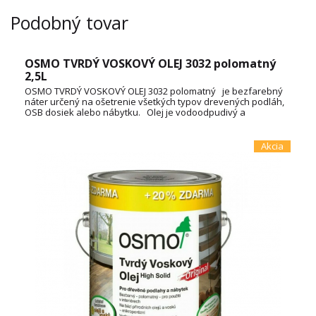
Podobný tovar
OSMO TVRDÝ VOSKOVÝ OLEJ 3032 polomatný
2,5L
OSMO TVRDÝ VOSKOVÝ OLEJ 3032 polomatný je bezfarebný
náter určený na ošetrenie všetkých typov drevených podláh,
OSB dosiek alebo nábytku. Olej je vodoodpudivý a
oderuodolný a vytvára na dotyk príjemný povrch. Je vyrobený
na báze prírodných rastlinných olejov, nepraská a neolupuje
sa. Spotreba: 3L / 72m² TECHNICKÝ LIST
Akcia