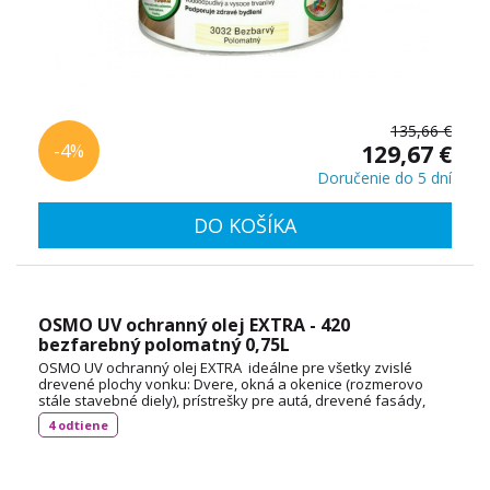
135,66 €
-4%
129,67 €
Doručenie do 5 dní
DO KOŠÍKA
OSMO UV ochranný olej EXTRA - 420
bezfarebný polomatný 0,75L
OSMO UV ochranný olej EXTRA ideálne pre všetky zvislé
drevené plochy vonku: Dvere, okná a okenice (rozmerovo
stále stavebné diely), prístrešky pre autá, drevené fasády,
balkóny, ploty, pergoly a záhradné domčeky (rozmerovo
4 odtiene
nestále stavebné diely ). Spotreba: cca 55 ml / m² TECHNICKÝ
LIST