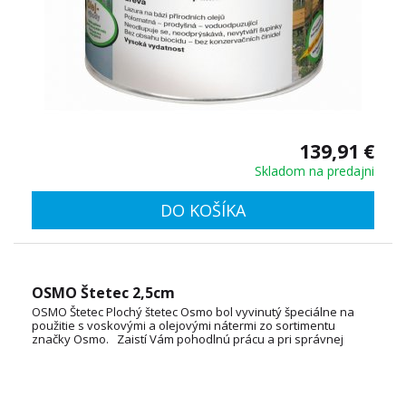
139,91 €
Skladom na predajni
DO KOŠÍKA
OSMO Štetec 2,5cm
OSMO Štetec Plochý štetec Osmo bol vyvinutý špeciálne na
použitie s voskovými a olejovými nátermi zo sortimentu
značky Osmo. Zaistí Vám pohodlnú prácu a pri správnej
údržbe tiež dlhodobú životnosť štetca. VARIANTY: 5cm, 6cm,
10cm