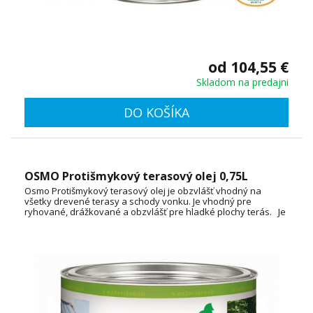
od 104,55 €
Skladom na predajni
DO KOŠÍKA
OSMO Protišmykový terasový olej 0,75L
Osmo Protišmykový terasový olej je obzvlášť vhodný na
všetky drevené terasy a schody vonku. Je vhodný pre
ryhované, drážkované a obzvlášť pre hladké plochy terás. Je
vyrobený na báze prírodných olejov s otvorenými pórmi, ktorý
sa neodlupuje, nepraská a nešupinatie. Používa sa ako
konečný náter na už farebne upravené drevo.
Spotreba: cca 35 ml / m² TECHNICKÝ LIST