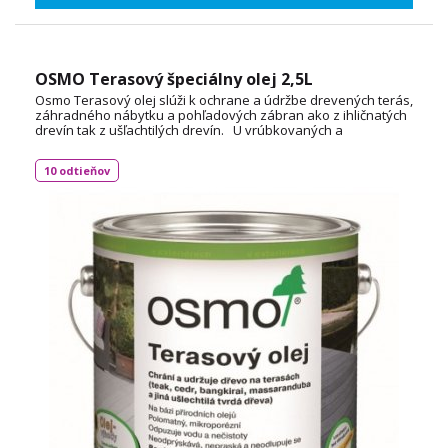
OSMO Terasový špeciálny olej 2,5L
Osmo Terasový olej slúži k ochrane a údržbe drevených terás,
záhradného nábytku a pohľadových zábran ako z ihličnatých
drevín tak z ušľachtilých drevín. U vrúbkovaných a
drážkovaných terás sa zvyšuje spotreba materiálu.
Vyhladzuje povrch dreva a odpudzuje nečistoty. Osmo
10 odtieňov
terasový olej má polomatný vzhľad Spotreba: 1L / 24m²
TECHNICKÝ LIST