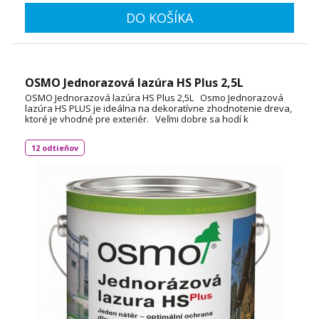
DO KOŠÍKA
OSMO Jednorazová lazúra HS Plus 2,5L
OSMO Jednorazová lazúra HS Plus 2,5L Osmo Jednorazová
lazúra HS PLUS je ideálna na dekoratívne zhodnotenie dreva,
ktoré je vhodné pre exteriér. Veľmi dobre sa hodí k
obnoveniu starých lazúr s otvorenými pórmi. S vlastnosťami
ochrannej olejovej lazúry, ale postačuje jeden náter.
12 odtieňov
Spotreba: cca 1L / 26m² TECHNICKÝ LIST