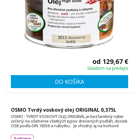
od 129,67 €
Skladom na predajni
DO KOŠÍKA
OSMO Tvrdý voskový olej ORIGINAL 0,375L
OSMO - TVRDÝ VOSKOVÝ OLEJ ORIGINÁL je bezfarebný náter
určený na ošetrenie všetkých typov drevených podláh, dosiek
OSB podľa DIN 18356 a nábytku. Je vhodný aj na korkové
podlahy a vďaka svojej priľnavosti aj na neglazúrované
dlaždice. Spotreba: 1L / 24 m² TECHNICKÝ LIST
4 odtiene