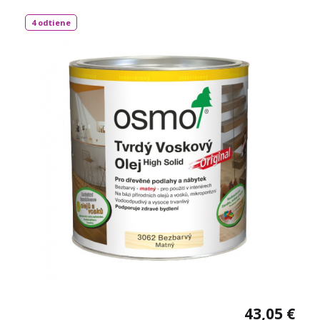
podlahy a vďaka svojej priľnavosti aj na neglazúrované
dlaždice. Spotreba: 1L / 24 m² TECHNICKÝ LIST
4 odtiene
43,05 €