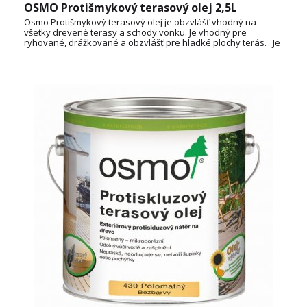
OSMO Protišmykový terasový olej 2,5L
Osmo Protišmykový terasový olej je obzvlášť vhodný na
všetky drevené terasy a schody vonku. Je vhodný pre
ryhované, drážkované a obzvlášť pre hladké plochy terás. Je
vyrobený na báze prírodných olejov s otvorenými pórmi, ktorý
sa neodlupuje, nepraská a nešupinatie. Používa sa ako
konečný náter na už farebne upravené drevo.
Spotreba: cca 35 ml / m² TECHNICKÝ LIST