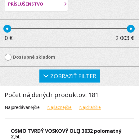
PRÍSLUŠENSTVO
0
€
2 003
€
Dostupné skladom
ZOBRAZIŤ FILTER
Počet nájdených produktov: 181
Najpredávanějšie
Najlacnejšie
Najdrahšie
OSMO TVRDÝ VOSKOVÝ OLEJ 3032 polomatný
2,5L