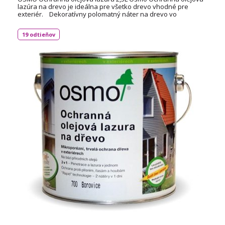
lazúra na drevo je ideálna pre všetko drevo vhodné pre
exteriér. Dekoratívny polomatný náter na drevo vo
vonkajších priestoroch, na báze prírodných
olejov. Vodeodolný, extrémne odolný voči UV žiareniu a
19 odtieňov
poveternostným vplyvom. Spotreba: cca 35 ml / m².
TECHNICKÝ LIST