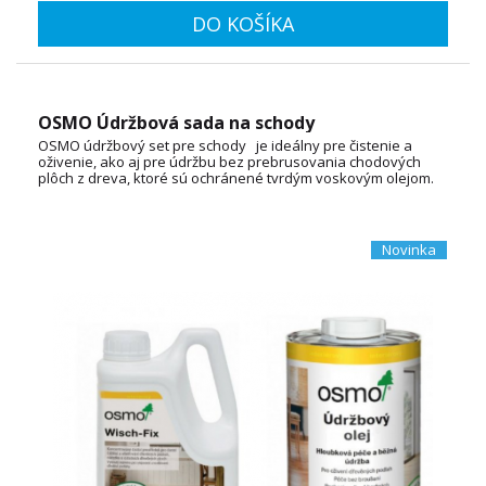
DO KOŠÍKA
OSMO Údržbová sada na schody
OSMO údržbový set pre schody je ideálny pre čistenie a
oživenie, ako aj pre údržbu bez prebrusovania chodových
plôch z dreva, ktoré sú ochránené tvrdým voskovým olejom.
Novinka