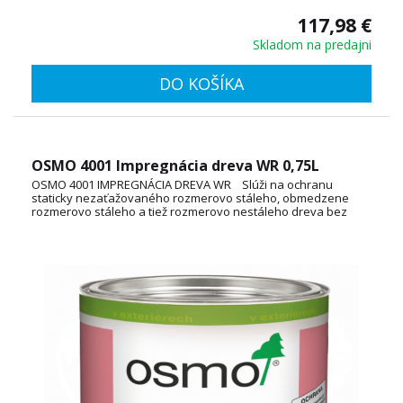
117,98 €
Skladom na predajni
DO KOŠÍKA
OSMO 4001 Impregnácia dreva WR 0,75L
OSMO 4001 IMPREGNÁCIA DREVA WR Slúži na ochranu
staticky nezaťažovaného rozmerovo stáleho, obmedzene
rozmerovo stáleho a tiež rozmerovo nestáleho dreva bez
kontaktu so zeminou v oblasti vonku. Spotreba: cca 160 -
200 ml / m² TECHNICKÝ LIST