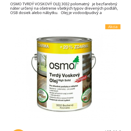
OSMO TVRDÝ VOSKOVÝ OLEJ 3032 polomatný je bezfarebný
náter určený na ošetrenie všetkých typov drevených podláh,
OSB dosiek alebo nábytku. Olej je vodoodpudivý a
oderuodolný a vytvára na dotyk príjemný povrch. Je vyrobený
na báze prírodných rastlinných olejov, nepraská a neolupuje
sa. Spotreba: 3L / 72m² TECHNICKÝ LIST
Akcia