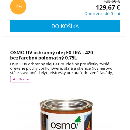
135,66 €
-4%
129,67 €
Doručenie do 5 dní
DO KOŠÍKA
OSMO UV ochranný olej EXTRA - 420
bezfarebný polomatný 0,75L
OSMO UV ochranný olej EXTRA ideálne pre všetky zvislé
drevené plochy vonku: Dvere, okná a okenice (rozmerovo
stále stavebné diely), prístrešky pre autá, drevené fasády,
balkóny, ploty, pergoly a záhradné domčeky (rozmerovo
4 odtiene
nestále stavebné diely ). Spotreba: cca 55 ml / m² TECHNICKÝ
LIST