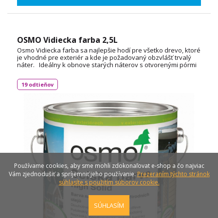
OSMO Vidiecka farba 2,5L
Osmo Vidiecka farba sa najlepšie hodí pre všetko drevo, ktoré
je vhodné pre exteriér a kde je požadovaný obzvlášť trvalý
náter. Ideálny k obnove starých náterov s otvorenými pórmi
a zvetraných drevených plôch. Spotreba: cca 1L / 26m²
TECHNICKÝ LIST
19 odtieňov
Používame cookies, aby sme mohli zdokonaľovat e-shop a čo najviac
Vám zjednodušiť a spríjemniť jeho používanie.
Prezeraním týchto stránok
súhlasíte s použitím súborov cookie.
SÚHLASÍM