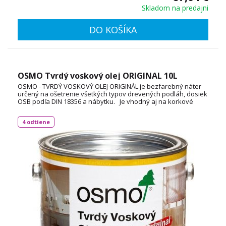
Skladom na predajni
DO KOŠÍKA
OSMO Tvrdý voskový olej ORIGINAL 10L
OSMO - TVRDÝ VOSKOVÝ OLEJ ORIGINÁL je bezfarebný náter
určený na ošetrenie všetkých typov drevených podláh, dosiek
OSB podľa DIN 18356 a nábytku. Je vhodný aj na korkové
podlahy a vďaka svojej priľnavosti aj na neglazúrované
dlaždice. Spotreba: 1L / 24 m² TECHNICKÝ LIST
4 odtiene