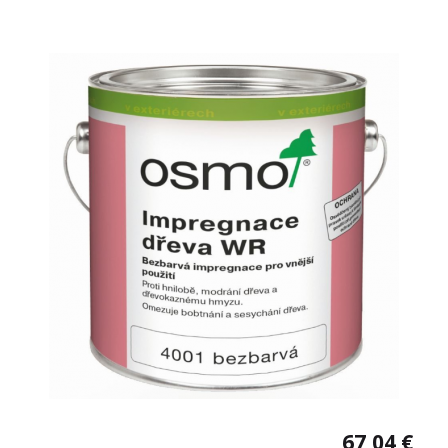
kontaktu so zeminou v oblasti vonku. Spotreba: cca 160 -
200 ml / m² TECHNICKÝ LIST
67,04 €