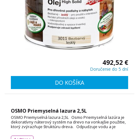
492,52 €
Doručenie do 5 dní
DO KOŠÍKA
OSMO Priemyselná lazura 2,5L
OSMO Priemyselná lazura 2,5L Osmo Priemyselná lazúra je
dekoratívny náterový systém na drevo na vonkajšie použitie,
ktorý zvýrazňuje štruktúru dreva. Odpudzuje vodu a je
vysoko odolný voči poveternostným podmienkam a UV
žiareniu. Spotreba: cca 1L / 12m² TECHNICKÝ LIST