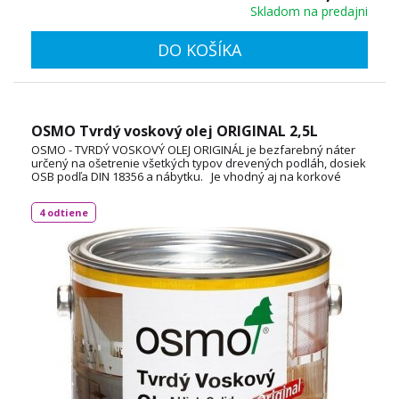
Skladom na predajni
DO KOŠÍKA
OSMO Tvrdý voskový olej ORIGINAL 2,5L
OSMO - TVRDÝ VOSKOVÝ OLEJ ORIGINÁL je bezfarebný náter
určený na ošetrenie všetkých typov drevených podláh, dosiek
OSB podľa DIN 18356 a nábytku. Je vhodný aj na korkové
podlahy a vďaka svojej priľnavosti aj na neglazúrované
dlaždice. Spotreba: 1L / 24 m² TECHNICKÝ LIST
4 odtiene