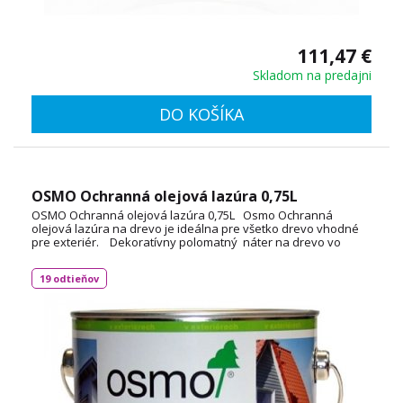
111,47 €
Skladom na predajni
DO KOŠÍKA
OSMO Ochranná olejová lazúra 0,75L
OSMO Ochranná olejová lazúra 0,75L Osmo Ochranná
olejová lazúra na drevo je ideálna pre všetko drevo vhodné
pre exteriér. Dekoratívny polomatný náter na drevo vo
vonkajších priestoroch, na báze prírodných
olejov. Vodeodolný, extrémne odolný voči UV žiareniu a
19 odtieňov
poveternostným vplyvom. Spotreba: cca 35 ml / m².
TECHNICKÝ LIST