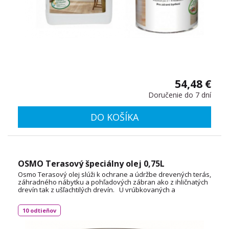
54,48 €
Doručenie do 7 dní
DO KOŠÍKA
OSMO Terasový špeciálny olej 0,75L
Osmo Terasový olej slúži k ochrane a údržbe drevených terás,
záhradného nábytku a pohľadových zábran ako z ihličnatých
drevín tak z ušľachtilých drevín. U vrúbkovaných a
drážkovaných terás sa zvyšuje spotreba materiálu.
Vyhladzuje povrch dreva a odpudzuje nečistoty. Osmo
10 odtieňov
terasový olej má polomatný vzhľad Spotreba: 1L / 24m²
TECHNICKÝ LIST